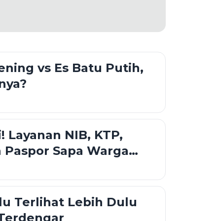
ening vs Es Batu Putih,
nya?
i! Layanan NIB, KTP,
n Paspor Sapa Warga
tar
lu Terlihat Lebih Dulu
 Terdengar