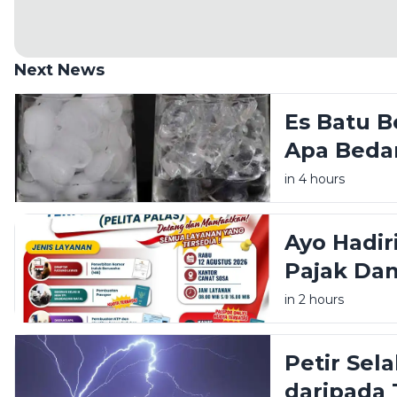
Next News
Es Batu B
Apa Beda
in 4 hours
Ayo Hadir
Pajak Da
Sosa Seki
in 2 hours
Petir Sela
daripada