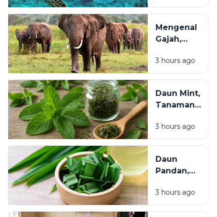
Pangan
yang
Manusia
Terancam
Mengenal
Punah dan
Gajah,
Perlu
Mamalia
Dilestarikan
3 hours ago
Darat
Terbesar
yang
Daun Mint,
Cerdas
Tanaman
dan
Herbal yang
Berperan
3 hours ago
Menyegarkan
Penting
dan Kaya
bagi
Manfaat bagi
Ekosistem
Daun
Kesehatan
Pandan,
Tanaman
3 hours ago
Aromatik
dengan