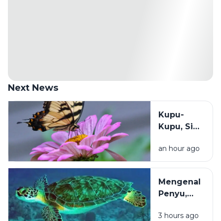
Next News
Kupu-
Kupu, Si
Cantik
an hour ago
Bersayap
yang
Diam-
Mengenal
Diam
Penyu,
Menjaga
Penjelajah
Ketahanan
3 hours ago
Samudra