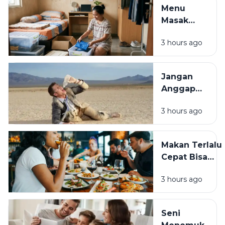
Segudang
Menu
Manfaat
Masak
untuk
Praktis ala
Masakan
3 hours ago
Anak Kos,
dan
Hemat,
Kesehatan
Bergizi,
Jangan
dan
Anggap
Mudah
Sepele,
Dibuat
3 hours ago
Dehidrasi
Bisa
Ganggu
Makan Terlalu
Kesehatan
Cepat Bisa
dan
Membahayaka
Aktivitas
3 hours ago
Kesehatan, Ini
Sehari-
Dampaknya
hari
bagi Tubuh
Seni