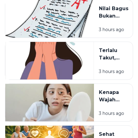
Belajar?
Nilai Bagus
Bukan
Segalanya:
3 hours ago
Hal yang
Sering
Dilupakan
Terlalu
dalam
Takut,
Pendidikan
Terlalu
3 hours ago
Waspada:
Mungkinkah
Itu Sisa
Kenapa
Luka Masa
Wajah
Lalu?
Terlihat
3 hours ago
Lelah
Meski
Sudah
Sehat
Pakai