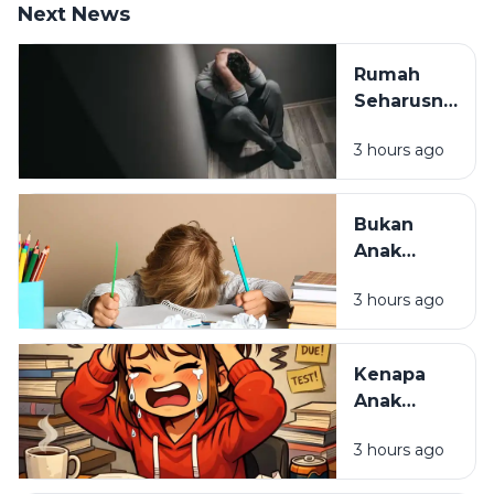
Next News
Rumah
Seharusnya
Jadi
3 hours ago
Tempat
Pulang,
Bukan
Bukan
Tempat
Anak
Paling
Malas,
Melelahkan
3 hours ago
Mungkin
Cara
Belajarnya
Kenapa
yang
Anak
Selama Ini
Pintar Bisa
Salah
3 hours ago
Kehilangan
Semangat