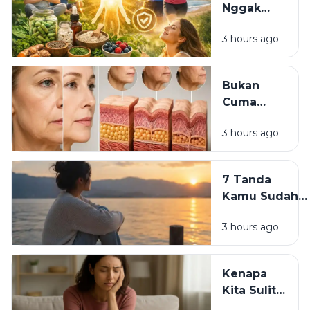
Nggak
Skincare
Harus
Mahal?
3 hours ago
Mahal:
Kebiasaan
Sederhana
Bukan
yang Bisa
Cuma
Dimulai
Skincare:
Hari Ini
3 hours ago
7
Kebiasaan
yang
7 Tanda
Diam-
Kamu Sudah
Diam Bikin
Siap
Wajah
3 hours ago
Meninggalkan
Cepat Tua
Versi Lama
Dirimu
Kenapa
Kita Sulit
Berubah