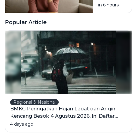
in 6 hours
Padahal
Tahu
Kebiasaan
Popular Article
Itu
Merugikan?
Regional & Nasional
BMKG Peringatkan Hujan Lebat dan Angin
Kencang Besok 4 Agustus 2026, Ini Daftar
Wilayahnya
4 days ago