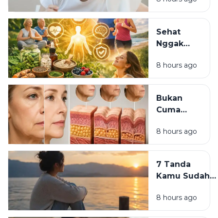
Lelah
Meski
Sudah
Sehat
Pakai
Nggak
Skincare
Harus
Mahal?
8 hours ago
Mahal:
Kebiasaan
Sederhana
Bukan
yang Bisa
Cuma
Dimulai
Skincare:
Hari Ini
8 hours ago
7
Kebiasaan
yang
7 Tanda
Diam-
Kamu Sudah
Diam Bikin
Siap
Wajah
8 hours ago
Meninggalkan
Cepat Tua
Versi Lama