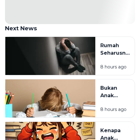
Next News
Rumah
Seharusnya
Jadi
8 hours ago
Tempat
Pulang,
Bukan
Bukan
Tempat
Anak
Paling
Malas,
Melelahkan
8 hours ago
Mungkin
Cara
Belajarnya
Kenapa
yang
Anak