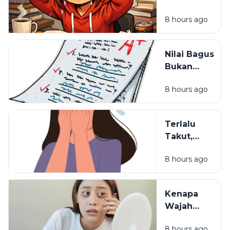
Selama Ini
Pintar Bisa
Salah
8 hours ago
Kehilangan
Semangat
Belajar?
Nilai Bagus
Bukan
Segalanya:
8 hours ago
Hal yang
Sering
Dilupakan
Terlalu
dalam
Takut,
Pendidikan
Terlalu
8 hours ago
Waspada:
Mungkinkah
Itu Sisa
Kenapa
Luka Masa
Wajah
Lalu?
Terlihat
8 hours ago