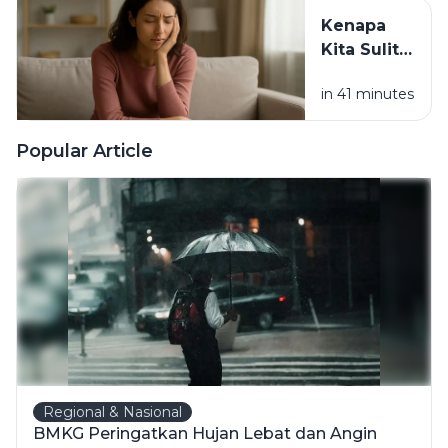
Dirimu
Kenapa
Kita Sulit
Berubah
in 41 minutes
Padahal
Tahu
Kebiasaan
Popular Article
Itu
Merugikan?
Regional & Nasional
BMKG Peringatkan Hujan Lebat dan Angin