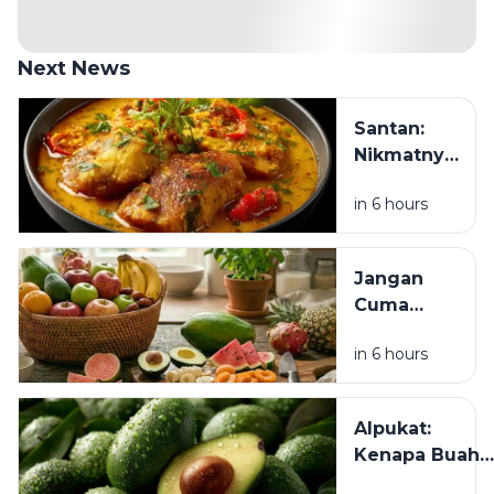
Next News
Santan:
Nikmatnya
Bikin
in 6 hours
Nagih, Tapi
Benarkah
Bisa Jadi
Jangan
Alarm
Cuma
untuk
Healing
Kesehatan?
in 6 hours
Mental,
Usus Juga
Butuh
Alpukat:
Self-Care:
Kenapa Buah
6 Buah Ini
Hijau Ini Jadi
Bisa Jadi