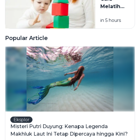
Lebih
Melatih
Bersih dan
Fokus
Halus
in 5 hours
Anak
Sesuai
Usia, dari
Popular Article
Balita
hingga
Usia
Sekolah
Eksplor
Misteri Putri Duyung: Kenapa Legenda
Makhluk Laut Ini Tetap Dipercaya hingga Kini?