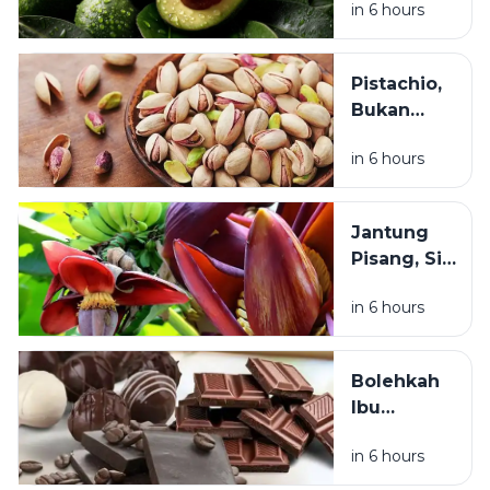
in 6 hours
Favorit Banya
Pilihan
Orang? Ini
Alasan di Balik
Pistachio,
Popularitasny
Bukan
Sekadar
in 6 hours
Camilan
Mahal: Ini
Manfaatnya
Jantung
untuk
Pisang, Si
Jantung,
Bahan
Mata, dan
in 6 hours
Makanan
Pencernaan
Tradisional
yang Kaya
Bolehkah
Manfaat
Ibu
untuk
Menyusui
Kesehatan
in 6 hours
Makan
Cokelat?