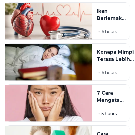
Ini Fakta
Ikan
soal
Berlemak
Kafein dan
untuk
ASI
in 6 hours
Kesehatan
Jantung: Ini
Manfaat dan
Kenapa Mimpi
Cara
Terasa Lebih
Mengolahnya
Aneh Setelah
in 6 hours
Tidur Lagi di
Pagi Hari? Ini
Penjelasannya
7 Cara
Mengatasi
Pori-Pori
in 5 hours
Tersumbat
agar Kulit
Wajah
Cara