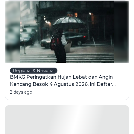
Keindahan
Candi
Hindu
Terbesar di
Indonesia
Regional & Nasional
BMKG Peringatkan Hujan Lebat dan Angin
Kencang Besok 4 Agustus 2026, Ini Daftar
Wilayahnya
2 days ago