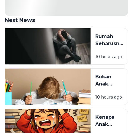
Next News
Rumah
Seharusnya
Jadi
10 hours ago
Tempat
Pulang,
Bukan
Bukan
Tempat
Anak
Paling
Malas,
Melelahkan
10 hours ago
Mungkin
Cara
Belajarnya
Kenapa
yang
Anak
Selama Ini
Pintar Bisa