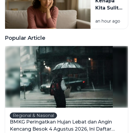
Kenapa
Kita Sulit
Berubah
an hour ago
Padahal
Tahu
Kebiasaan
Popular Article
Itu
Merugikan?
Regional & Nasional
BMKG Peringatkan Hujan Lebat dan Angin
Kencang Besok 4 Agustus 2026, Ini Daftar