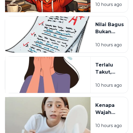
Salah
10 hours ago
Kehilangan
Semangat
Belajar?
Nilai Bagus
Bukan
Segalanya:
10 hours ago
Hal yang
Sering
Dilupakan
Terlalu
dalam
Takut,
Pendidikan
Terlalu
10 hours ago
Waspada:
Mungkinkah
Itu Sisa
Kenapa
Luka Masa
Wajah
Lalu?
Terlihat
10 hours ago
Lelah