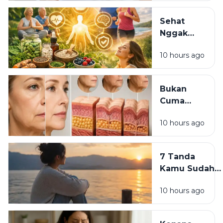
Meski
Sudah
Sehat
Pakai
Nggak
Skincare
Harus
Mahal?
10 hours ago
Mahal:
Kebiasaan
Sederhana
Bukan
yang Bisa
Cuma
Dimulai
Skincare:
Hari Ini
10 hours ago
7
Kebiasaan
yang
7 Tanda
Diam-
Kamu Sudah
Diam Bikin
Siap
Wajah
10 hours ago
Meninggalkan
Cepat Tua
Versi Lama
Dirimu