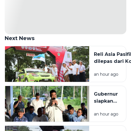
Next News
Reli Asia Pasifi
dilepas dari K
Pematangsiant
an hour ago
diikuti 45 pese
Gubernur
siapkan
Rp2 miliar
an hour ago
bangun
rumah
produksi