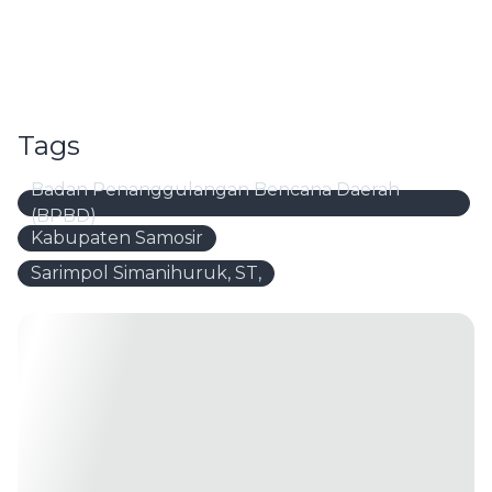
Tags
Badan Penanggulangan Bencana Daerah
(BPBD)
Kabupaten Samosir
Sarimpol Simanihuruk, ST,