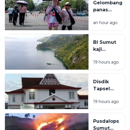
Gelombang
kelapa di
panas
Nias Utara
melanda
an hour ago
sebagian
besar
Korea
BI Sumut
Selatan
kaji
potensi
19 hours ago
wisata
Danau d d
Toba jadi
Disdik
ekonomi
Tapsel
khusus
turun
19 hours ago
tangan
tindaklanjuti
dugaan
Pusdalops
guru dan
Sumut