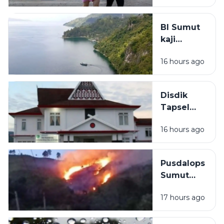
besar
Korea
BI Sumut
Selatan
kaji
potensi
16 hours ago
wisata
Danau d d
Toba jadi
Disdik
ekonomi
Tapsel
khusus
turun
16 hours ago
tangan
tindaklanjuti
dugaan
Pusdalops
guru dan
Sumut
kasek jarang
catat satu
masuk di SD
17 hours ago
hektare
Tapus
terdampak
Nabolak
karhutla di