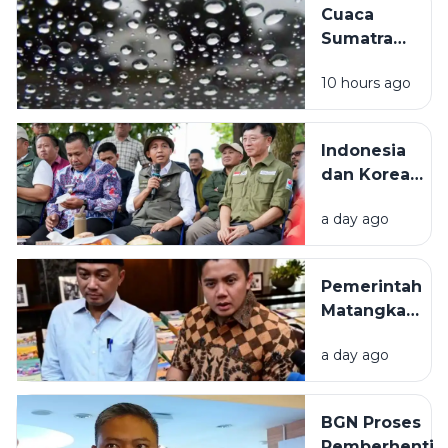
Cuaca
Simalungun
Sumatra
Utara 8
10 hours ago
Agustus
2026:
Hujan
Indonesia
Berpotensi
dan Korea
Turun
Selatan
hingga
a day ago
Bangun Pusat
Malam
Pengendalian
Karhutla di
Pemerintah
Sumatera
Matangkan
Selatan untuk
Pembaruan
Perkuat
a day ago
Buku Ajar
Mitigasi
Nasional,
Kebakaran
Prabowo
Hutan
BGN Proses
Soroti
Pemberhentia