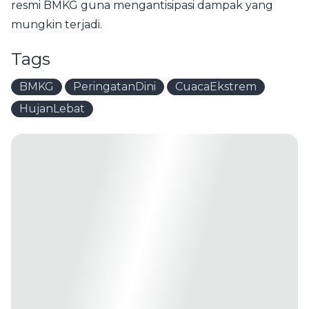
resmi BMKG guna mengantisipasi dampak yang
mungkin terjadi.
Tags
BMKG
PeringatanDini
CuacaEkstrem
HujanLebat