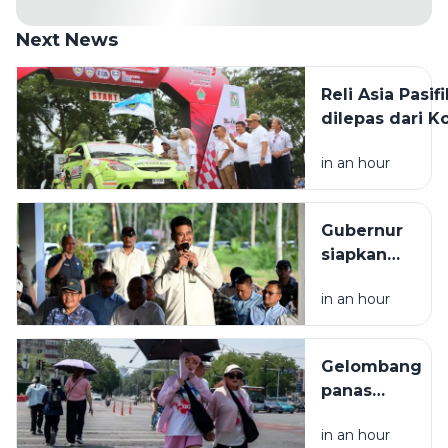
Next News
Reli Asia Pasifi
dilepas dari K
Pematangsiant
in an hour
diikuti 45 pese
Gubernur
siapkan
Rp2 miliar
in an hour
bangun
rumah
produksi
Gelombang
kelapa di
panas
Nias Utara
melanda
in an hour
sebagian