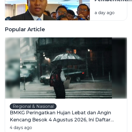
Kualitas
Tidak Hormat
Materi dan
a day ago
66 Kepala
Fisik Buku
Dapur MBG,
Pelajaran
Diduga
Popular Article
Langgar
Disiplin hingg
Hukum
Regional & Nasional
BMKG Peringatkan Hujan Lebat dan Angin
Kencang Besok 4 Agustus 2026, Ini Daftar
Wilayahnya
4 days ago