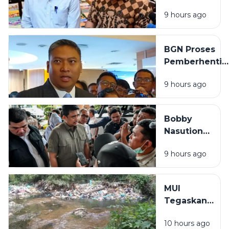
Pembaruan
Perkuat
9 hours ago
Buku Ajar
Mitigasi
Nasional,
Kebakaran
Prabowo
Hutan
BGN Proses
Soroti
Pemberhentia
Kualitas
Tidak Hormat
Materi dan
9 hours ago
66 Kepala
Fisik Buku
Dapur MBG,
Pelajaran
Diduga
Bobby
Langgar
Nasution
Disiplin hingg
Siapkan
Hukum
9 hours ago
RSUD dr M
Thomsen
Nias
MUI
Gunungsitoli
Tegaskan
Jadi Rumah
Hukum
Sakit
10 hours ago
Haram