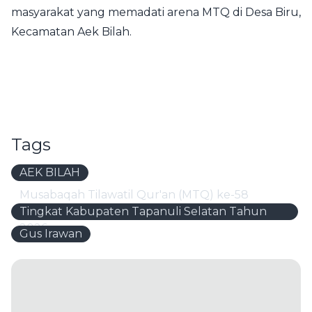
masyarakat yang memadati arena MTQ di Desa Biru,
Kecamatan Aek Bilah.
Tags
AEK BILAH
Musabaqah Tilawatil Qur'an (MTQ) ke-58
Tingkat Kabupaten Tapanuli Selatan Tahun
2026
Gus Irawan