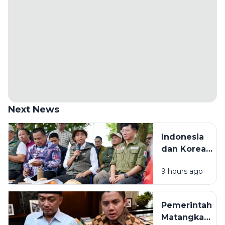
Next News
Indonesia
dan Korea
Selatan
9 hours ago
Bangun Pusat
Pengendalian
Karhutla di
Pemerintah
Sumatera
Matangkan
Selatan untuk