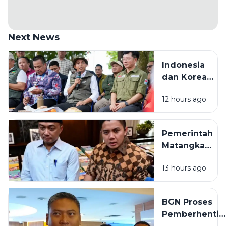
Next News
Indonesia
dan Korea
Selatan
12 hours ago
Bangun Pusat
Pengendalian
Karhutla di
Pemerintah
Sumatera
Matangkan
Selatan untuk
Pembaruan
Perkuat
13 hours ago
Buku Ajar
Mitigasi
Nasional,
Kebakaran
Prabowo
Hutan
BGN Proses
Soroti
Pemberhentia
Kualitas