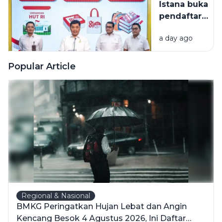
Istana buka
2026
pendaftaran
undangan
a day ago
HUT Ke-81
RI mulai 5
Agustus
Popular Article
Regional & Nasional
BMKG Peringatkan Hujan Lebat dan Angin
Kencang Besok 4 Agustus 2026, Ini Daftar