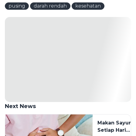
pusing
darah rendah
kesehatan
Next News
Makan Sayur
Setiap Hari