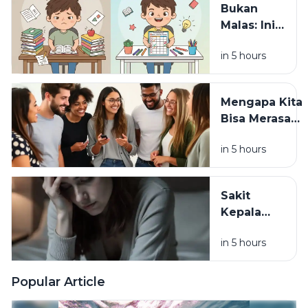
Bukan
Sebelum
Malas: Ini
Tidur?
yang
in 5 hours
Terjadi
pada Otak
Saat
Mengapa Kita
Seseorang
Bisa Merasa
Sulit
Lelah Setelah
Memulai
in 5 hours
Bersosialisasi?
Aktivitas
Memahami
Social Battery
Sakit
Kepala
Muncul
in 5 hours
Setelah
Bangun
Tidur? Ini
Popular Article
Kebiasaan