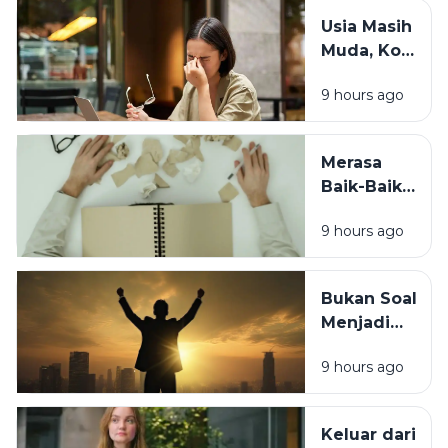
Coba
Usia Masih
Periksa 7
Muda, Kok
Kebiasaan
Badan
Sebelum
9 hours ago
Cepat
Tidur Ini
Capek? Ini
Penyebab
Merasa
yang
Baik-Baik
Sering
Saja? 7
Terlewat
9 hours ago
Tanda
Tubuh
Sebenarnya
Bukan Soal
Sedang
Menjadi
Minta
Orang Lain,
Tolong
9 hours ago
Ini Cara
Berubah
Tanpa
Keluar dari
Kehilangan