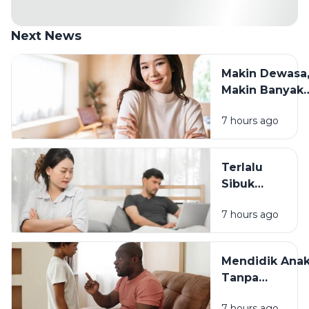
Next News
Makin Dewasa
Makin Banyak
yang Berubah:
7 hours ago
Cara Tetap
Waras
Menghadapin
Terlalu
Sibuk
Bekerja? Ini
7 hours ago
Dampaknya
pada
Hubungan
Mendidik Ana
dengan
Tanpa
Keluarga
Membandingk
7 hours ago