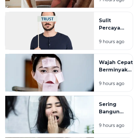
Cara Sederha
yang Sering
Terlupakan
Sulit
Percaya
Orang Lain?
9 hours ago
Pengalaman
Masa Lalu
Mungkin
Wajah Cepat
Punya Peran
Berminyak
Bukan Selalu
9 hours ago
Karena
Cuaca, Ini
Kemungkinan
Sering
Penyebabnya
Bangun
dengan
9 hours ago
Wajah
Kusam?