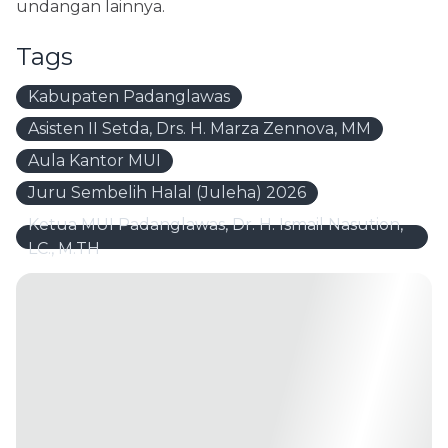
undangan lainnya.
Tags
Kabupaten Padanglawas
Asisten II Setda, Drs. H. Marza Zennova, MM
Aula Kantor MUI
Juru Sembelih Halal (Juleha) 2026
Ketua MUI Padanglawas, Dr. H. Ismail Nasution,
LC., M.TH