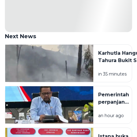
Next News
Karhutla Hang
Tahura Bukit 
Sumber Air Su
in 35 minutes
https://regio
hanguskan-2-h
bukit-soehart
Pemerintah
Membership: h
perpanjang
Download aplik
WFH ASN
an hour ago
hingga
akhir
September
Istana buka