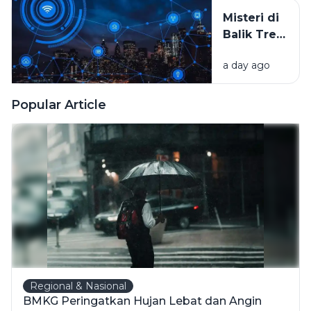
untuk
Misteri di
Jantung,
Balik Tren
Pikiran,
Internet
dan
a day ago
yang
Kesehatan
Cepat Viral
Tubuh
Popular Article
Regional & Nasional
BMKG Peringatkan Hujan Lebat dan Angin