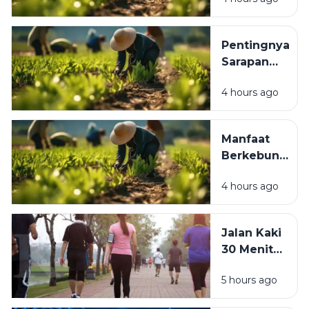
Kesibukan:
Memilih
Tips
Obat
Menjaga
dengan
Pentingnya
Kesehatan
Aman
Sarapan
Meski
Sehat di Pagi
Jadwal
4 hours ago
Hari: Manfaat
Padat
untuk Energi,
Konsentrasi,
Manfaat
dan
Berkebun
Produktivitas
bagi
4 hours ago
Kesehatan:
Healing
Murah yang
Jalan Kaki
Menenangkan
30 Menit
Pikiran dan
Sehari:
Menyehatkan
5 hours ago
Manfaat
Tubuh
Luar Biasa