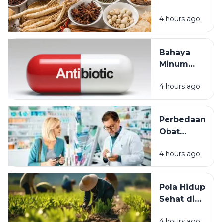
Dipinjamkan?
Obat
Meta
4 hours ago
Medis:
Deskripsi
Perbedaan,
Manfaat,
Bahaya
dan Kapan
Minum
Sebaiknya
Antibiotik
Digunakan
4 hours ago
Sembarangan:
Penyebab
Resistensi
Perbedaan
Antibiotik
Obat
yang Wajib
Bebas,
Diketahui
4 hours ago
Obat
Bebas
Terbatas,
Pola Hidup
dan Obat
Sehat di
Keras:
Tengah
Panduan
4 hours ago