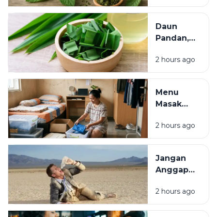
dan Kaya
bagi
Manfaat bagi
Ekosistem
Daun
Kesehatan
Pandan,
Tanaman
2 hours ago
Aromatik
dengan
Segudang
Menu
Manfaat
Masak
untuk
Praktis ala
Masakan
2 hours ago
Anak Kos,
dan
Hemat,
Kesehatan
Bergizi,
Jangan
dan
Anggap
Mudah
Sepele,
Dibuat
2 hours ago
Dehidrasi
Bisa
Ganggu