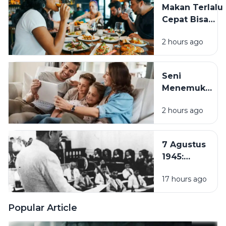
Makan Terlalu
Kesehatan
Cepat Bisa
dan
Membahayaka
Aktivitas
2 hours ago
Kesehatan, Ini
Sehari-
Dampaknya
hari
bagi Tubuh
Seni
Menemukan
Rumah di
2 hours ago
Tengah
Hustle
Culture:
7 Agustus
Pentingnya
1945:
Quality
Pembentukan
Time
17 hours ago
PPKI, Langkah
Bersama
Penting
Keluarga
Menuju
Popular Article
Kemerdekaan