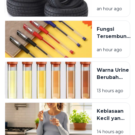
Ban
an hour ago
Kendaraan
yang
Jarang
Fungsi
Dipikirkan
Tersembunyi
Lubang Kecil
an hour ago
pada Tutup
Pulpen
Warna Urine
Berubah
Setelah
13 hours ago
Minum
Vitamin? Ini
Penjelasannya
Kebiasaan
Kecil yang
Membuat
14 hours ago
Vitamin