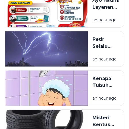
Ayo Hadiri!
Layanan
NIB, KTP,
an hour ago
Pajak Dan
Paspor
Sapa
Petir
Warga
Selalu
Sosa
Terlihat
Sekitar
an hour ago
Lebih Dulu
daripada
Terdengar
Kenapa
Tubuh
Terasa
an hour ago
Ringan
Setelah
Mandi?
Misteri
Bentuk