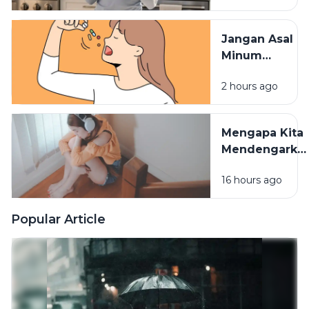
Tidak
Terserap
Jangan Asal
Maksimal
Minum
Vitamin,
2 hours ago
Waktu
Konsumsinya
Sangat
Mengapa Kita
Berpengaruh
Mendengarka
Lagu Sedih
16 hours ago
Saat Hati
Sedang
Rapuh? Ini
Popular Article
Penjelasan
Psikologi di
Baliknya