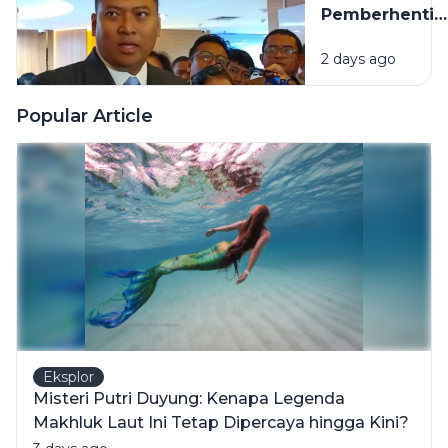
Pemberhentia
Kualitas
Tidak Hormat
Materi dan
2 days ago
66 Kepala
Fisik Buku
Dapur MBG,
Pelajaran
Diduga
Popular Article
Langgar
Disiplin hingg
Hukum
Eksplor
Misteri Putri Duyung: Kenapa Legenda
Makhluk Laut Ini Tetap Dipercaya hingga Kini?