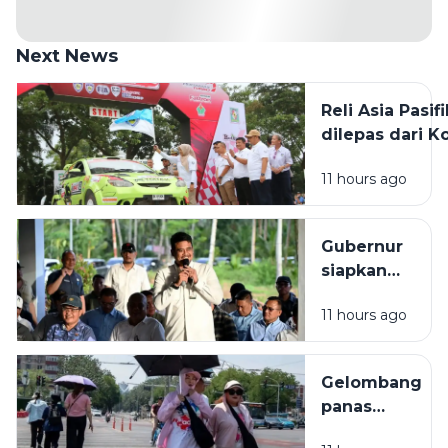
Next News
Reli Asia Pasifi
dilepas dari K
Pematangsiant
11 hours ago
diikuti 45 pese
Gubernur
siapkan
Rp2 miliar
11 hours ago
bangun
rumah
produksi
Gelombang
kelapa di
panas
Nias Utara
melanda