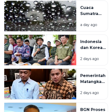
karhutla di
Cuaca
Simalungun
Sumatra
Utara 8
a day ago
Agustus
2026:
Hujan
Indonesia
Berpotensi
dan Korea
Turun
Selatan
hingga
2 days ago
Bangun Pusat
Malam
Pengendalian
Karhutla di
Pemerintah
Sumatera
Matangkan
Selatan untuk
Pembaruan
Perkuat
2 days ago
Buku Ajar
Mitigasi
Nasional,
Kebakaran
Prabowo
Hutan
BGN Proses
Soroti