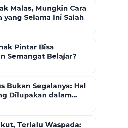
ak Malas, Mungkin Cara
a yang Selama Ini Salah
ak Pintar Bisa
n Semangat Belajar?
us Bukan Segalanya: Hal
ng Dilupakan dalam
an
akut, Terlalu Waspada: