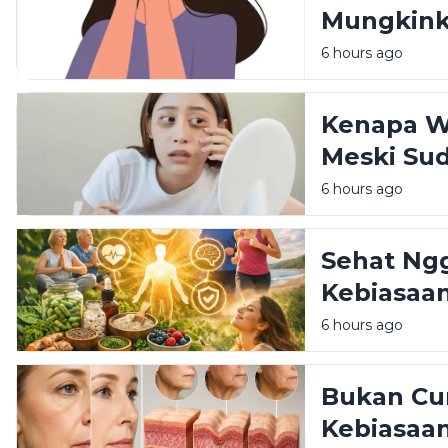
Mungkinka
Lalu?
6 hours ago
Kenapa Wa
Meski Sud
Mahal?
6 hours ago
Sehat Ng
Kebiasaan
Dimulai Ha
6 hours ago
Bukan Cu
Kebiasaan