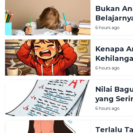
Bukan An
Belajarny
6 hours ago
Kenapa An
Kehilanga
6 hours ago
Nilai Bag
yang Seri
Pendidik
6 hours ago
Terlalu T