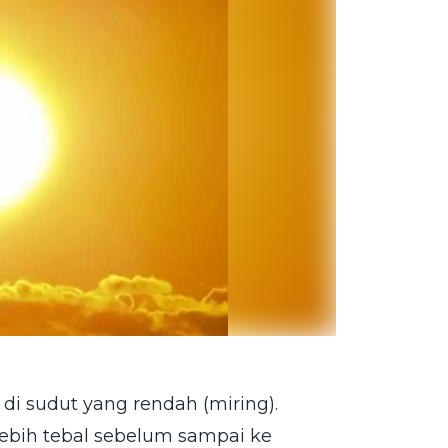
 di sudut yang rendah (miring).
lebih tebal sebelum sampai ke