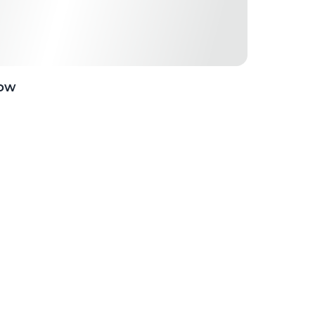
Now
in Qorin?