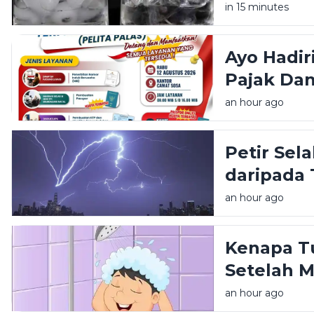
in 15 minutes
Ayo Hadir
Pajak Da
Sosa Seki
an hour ago
Petir Sela
daripada
an hour ago
Kenapa T
Setelah 
an hour ago