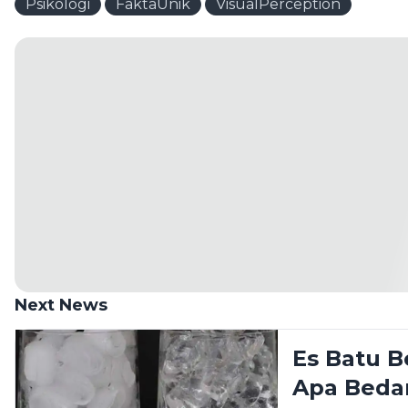
Psikologi
FaktaUnik
VisualPerception
Next News
Es Batu B
Apa Beda