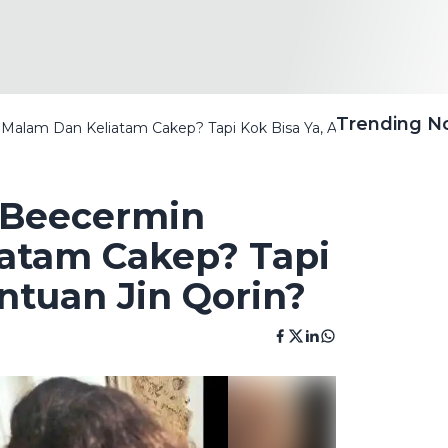
Trending 
alam Dan Keliatam Cakep? Tapi Kok Bisa Ya, Apa Ini Bantuan J
 Beecermin
atam Cakep? Tapi
antuan Jin Qorin?