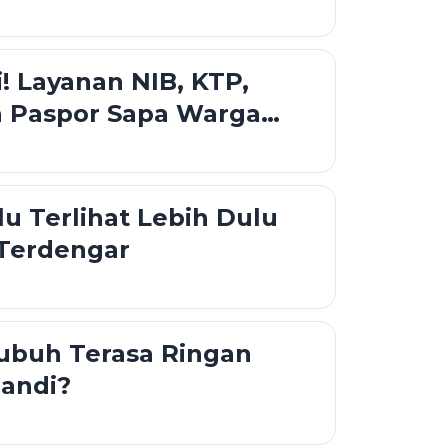
i! Layanan NIB, KTP,
n Paspor Sapa Warga
tar
lu Terlihat Lebih Dulu
 Terdengar
ubuh Terasa Ringan
Mandi?