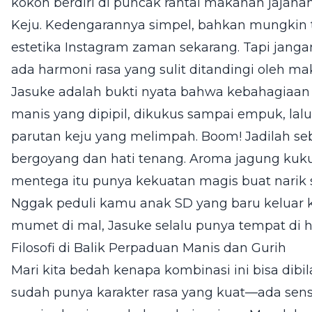
kokoh berdiri di puncak rantai makanan jajanan
Keju. Kedengarannya simpel, bahkan mungkin t
estetika Instagram zaman sekarang. Tapi jangan
ada harmoni rasa yang sulit ditandingi oleh m
Jasuke adalah bukti nyata bahwa kebahagiaan 
manis yang dipipil, dikukus sampai empuk, lalu
parutan keju yang melimpah. Boom! Jadilah sebu
bergoyang dan hati tenang. Aroma jagung kuk
mentega itu punya kekuatan magis buat narik s
Nggak peduli kamu anak SD yang baru keluar k
mumet di mal, Jasuke selalu punya tempat di ha
Filosofi di Balik Perpaduan Manis dan Gurih
Mari kita bedah kenapa kombinasi ini bisa dibil
sudah punya karakter rasa yang kuat—ada sensas