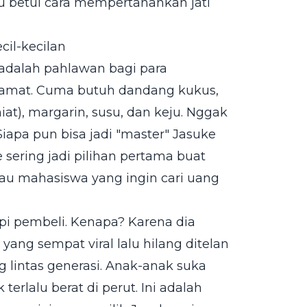
tahu betul cara mempertahankan jati
il-kecilan
ni adalah pahlawan bagi para
 amat. Cuma butuh dandang kukus,
iat), margarin, susu, dan keju. Nggak
Siapa pun bisa jadi "master" Jasuke
 sering jadi pilihan pertama buat
tau mahasiswa yang ingin cari uang
pi pembeli. Kenapa? Karena dia
ang sempat viral lalu hilang ditelan
 lintas generasi. Anak-anak suka
erlalu berat di perut. Ini adalah