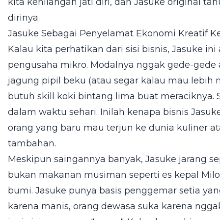
kita kehilangan jati diri, dan Jasuke original 
dirinya.
Jasuke Sebagai Penyelamat Ekonomi Kreatif Kec
Kalau kita perhatikan dari sisi bisnis, Jasuke i
pengusaha mikro. Modalnya nggak gede-gede
jagung pipil beku (atau segar kalau mau lebih n
butuh skill koki bintang lima buat meraciknya. 
dalam waktu sehari. Inilah kenapa bisnis Jasuke
orang yang baru mau terjun ke dunia kuliner a
tambahan.
Meskipun saingannya banyak, Jasuke jarang se
bukan makanan musiman seperti es kepal Milo y
bumi. Jasuke punya basis penggemar setia yang
karena manis, orang dewasa suka karena nggak t