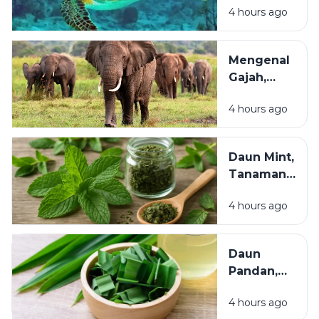
Ketahanan
4 hours ago
Samudra
Pangan
yang
Manusia
Terancam
Mengenal
Punah dan
Gajah,
Perlu
Mamalia
Dilestarikan
4 hours ago
Darat
Terbesar
yang
Daun Mint,
Cerdas
Tanaman
dan
Herbal yang
Berperan
4 hours ago
Menyegarkan
Penting
dan Kaya
bagi
Manfaat bagi
Ekosistem
Daun
Kesehatan
Pandan,
Tanaman
4 hours ago
Aromatik