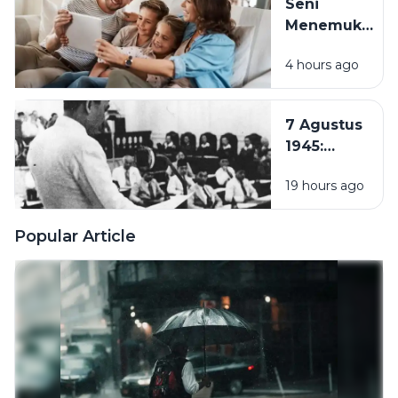
Seni
Menemukan
Rumah di
4 hours ago
Tengah
Hustle
Culture:
7 Agustus
Pentingnya
1945:
Quality
Pembentukan
Time
19 hours ago
PPKI, Langkah
Bersama
Penting
Keluarga
Menuju
Popular Article
Kemerdekaan
Indonesia