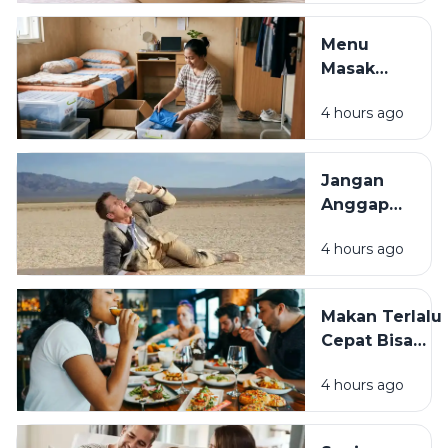
dengan
Segudang
Menu
Manfaat
Masak
untuk
Praktis ala
Masakan
4 hours ago
Anak Kos,
dan
Hemat,
Kesehatan
Bergizi,
Jangan
dan
Anggap
Mudah
Sepele,
Dibuat
4 hours ago
Dehidrasi
Bisa
Ganggu
Makan Terlalu
Kesehatan
Cepat Bisa
dan
Membahayaka
Aktivitas
4 hours ago
Kesehatan, Ini
Sehari-
Dampaknya
hari
bagi Tubuh