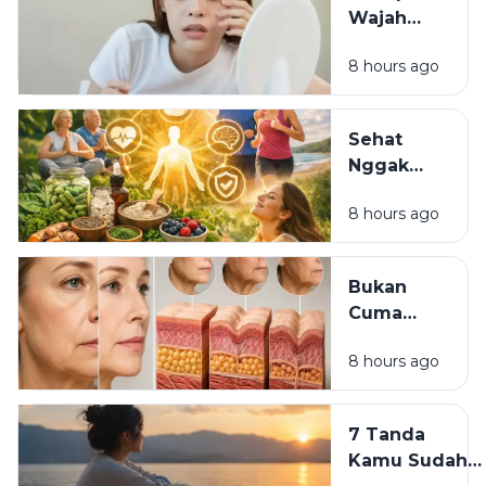
Luka Masa
Wajah
Lalu?
Terlihat
8 hours ago
Lelah
Meski
Sudah
Sehat
Pakai
Nggak
Skincare
Harus
Mahal?
8 hours ago
Mahal:
Kebiasaan
Sederhana
Bukan
yang Bisa
Cuma
Dimulai
Skincare:
Hari Ini
8 hours ago
7
Kebiasaan
yang
7 Tanda
Diam-
Kamu Sudah
Diam Bikin