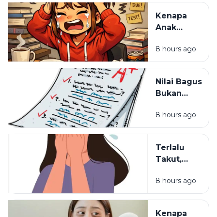
Belajarnya
Kenapa
yang
Anak
Selama Ini
Pintar Bisa
Salah
8 hours ago
Kehilangan
Semangat
Belajar?
Nilai Bagus
Bukan
Segalanya:
8 hours ago
Hal yang
Sering
Dilupakan
Terlalu
dalam
Takut,
Pendidikan
Terlalu
8 hours ago
Waspada:
Mungkinkah
Itu Sisa
Kenapa