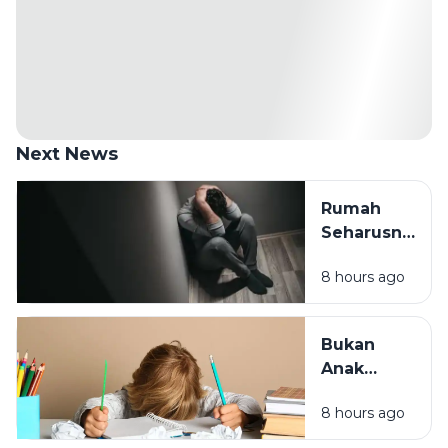
Next News
Rumah
Seharusnya
Jadi
8 hours ago
Tempat
Pulang,
Bukan
Bukan
Tempat
Anak
Paling
Malas,
Melelahkan
8 hours ago
Mungkin
Cara