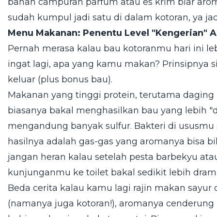
bahan campuran parfum atau es krim biar arom
sudah kumpul jadi satu di dalam kotoran, ya j
Menu Makanan: Penentu Level "Kengerian" 
Pernah merasa kalau bau kotoranmu hari ini le
ingat lagi, apa yang kamu makan? Prinsipnya s
keluar (plus bonus bau).
Makanan yang tinggi protein, terutama daging m
biasanya bakal menghasilkan bau yang lebih "d
mengandung banyak sulfur. Bakteri di ususmu 
hasilnya adalah gas-gas yang aromanya bisa bi
jangan heran kalau setelah pesta barbekyu ata
kunjunganmu ke toilet bakal sedikit lebih drama
Beda cerita kalau kamu lagi rajin makan sayur
(namanya juga kotoran!), aromanya cenderung 