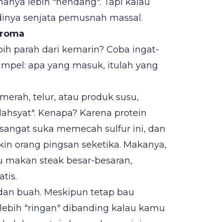
anya lebih "nendang". Tapi kalau
adinya senjata pemusnah massal.
Aroma
bih parah dari kemarin? Coba ingat-
impel: apa yang masuk, itulah yang
erah, telur, atau produk susu,
ahsyat". Kenapa? Karena protein
sangat suka memecah sulfur ini, dan
kin orang pingsan seketika. Makanya,
u makan steak besar-besaran,
tis.
 dan buah. Meskipun tetap bau
lebih "ringan" dibanding kalau kamu