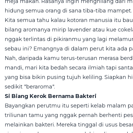
meja makan. Rasanya ingin menghilang dari m
hidung semua orang di sana tiba-tiba mampet.
Kita semua tahu kalau kotoran manusia itu bau
bilang aromanya mirip lavender atau kue cokel
nggak terlintas di pikiranmu yang lagi melamun 
sebau ini? Emangnya di dalam perut kita ada pa
Nah, daripada kamu terus-terusan merasa berdo
mandi, mari kita bedah secara ilmiah tapi sant
yang bisa bikin pusing tujuh keliling. Siapkan 
sedikit "beraroma".
Si Biang Kerok Bernama Bakteri
Bayangkan perutmu itu seperti kelab malam pali
triliunan tamu yang nggak pernah berhenti pe
melainkan bakteri. Mereka tinggal di usus be