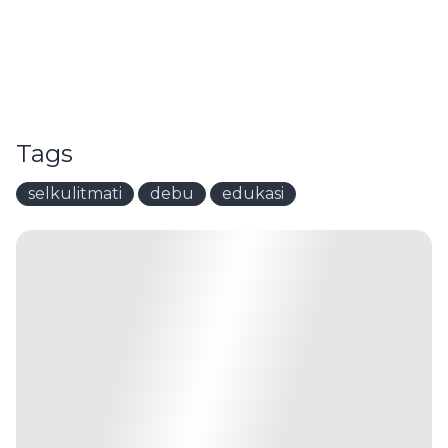
Tags
selkulitmati
debu
edukasi