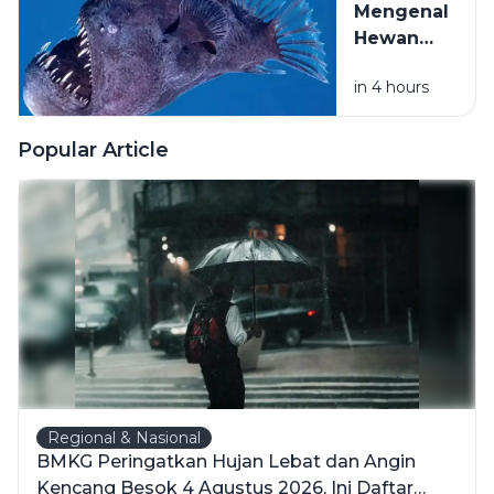
di Suhu
Mengenal
Laut Ini
Ekstrem
Hewan
Tetap
Laut
Dipercaya
in 4 hours
Dalam
hingga
Paling
Kini?
Aneh di
Popular Article
Dunia
yang
Hidup
Tanpa
Cahaya
Matahari
Regional & Nasional
BMKG Peringatkan Hujan Lebat dan Angin
Kencang Besok 4 Agustus 2026, Ini Daftar