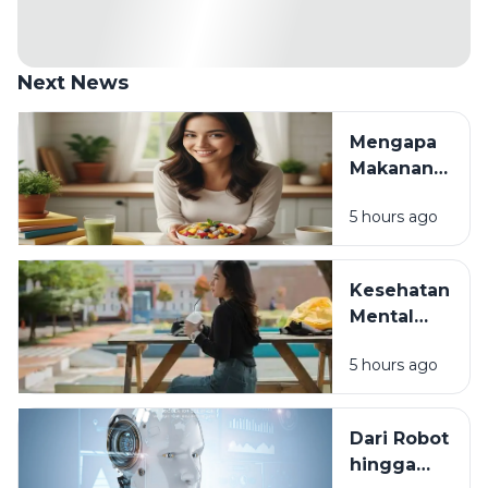
Next News
Mengapa
Makanan
Favorit Bisa
5 hours ago
Membuat
Hati Lebih
Bahagia?
Kesehatan
Sains di
Mental
Balik
Generasi
Kenikmatan
5 hours ago
Muda:
Rasa
Masalah
yang
Dari Robot
Sering
hingga
Diabaikan