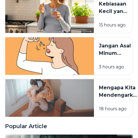
Kebiasaan
Kecil yang
Membuat
15 hours ago
Vitamin
Tidak
Terserap
Jangan Asal
Maksimal
Minum
Vitamin,
3 hours ago
Waktu
Konsumsinya
Sangat
Mengapa Kita
Berpengaruh
Mendengarka
Lagu Sedih
18 hours ago
Saat Hati
Sedang
Rapuh? Ini
Popular Article
Penjelasan