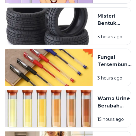
Setelah
Mandi?
Misteri
Bentuk
Ban
3 hours ago
Kendaraan
yang
Jarang
Fungsi
Dipikirkan
Tersembunyi
Lubang Kecil
3 hours ago
pada Tutup
Pulpen
Warna Urine
Berubah
Setelah
15 hours ago
Minum
Vitamin? Ini
Penjelasannya