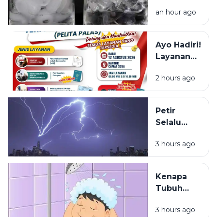
Es Batu
an hour ago
Putih, Apa
Bedanya?
Ayo Hadiri!
Layanan
NIB, KTP,
2 hours ago
Pajak Dan
Paspor
Sapa
Petir
Warga
Selalu
Sosa
Terlihat
Sekitar
3 hours ago
Lebih Dulu
daripada
Terdengar
Kenapa
Tubuh
Terasa
3 hours ago
Ringan