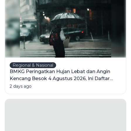
Psikologi di
Baliknya
Regional & Nasional
BMKG Peringatkan Hujan Lebat dan Angin
Kencang Besok 4 Agustus 2026, Ini Daftar
Wilayahnya
2 days ago