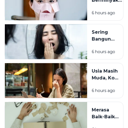
Berminyak
Bukan Selalu
6 hours ago
Karena
Cuaca, Ini
Kemungkinan
Sering
Penyebabnya
Bangun
dengan
6 hours ago
Wajah
Kusam?
Coba
Usia Masih
Periksa 7
Muda, Kok
Kebiasaan
Badan
Sebelum
6 hours ago
Cepat
Tidur Ini
Capek? Ini
Penyebab
Merasa
yang
Baik-Baik
Sering
Saja? 7
Terlewat