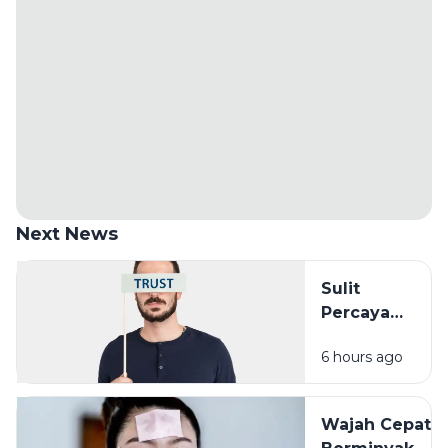
Next News
Sulit
Percaya
Orang Lain?
6 hours ago
Pengalaman
Masa Lalu
Mungkin
Wajah Cepat
Punya Peran