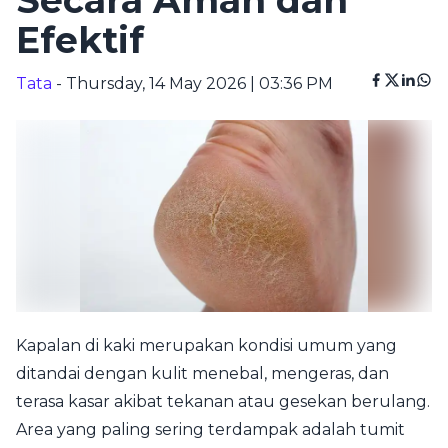
Secara Aman dan
Efektif
Tata
- Thursday, 14 May 2026 | 03:36 PM
Kapalan di kaki merupakan kondisi umum yang
ditandai dengan kulit menebal, mengeras, dan
terasa kasar akibat tekanan atau gesekan berulang.
Area yang paling sering terdampak adalah tumit