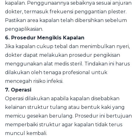
kapalan. Penggunaannya sebaiknya sesuai anjuran
dokter, termasuk frekuensi penggantian plester.
Pastikan area kapalan telah dibersihkan sebelum
pengaplikasian.
6. Prosedur Mengikis Kapalan
Jika kapalan cukup tebal dan menimbulkan nyeri,
dokter dapat melakukan prosedur pengikisan
menggunakan alat medis steril. Tindakan ini harus
dilakukan oleh tenaga profesional untuk
mencegah risiko infeksi.
7. Operasi
Operasi dilakukan apabila kapalan disebabkan
kelainan struktur tulang atau bentuk kaki yang
memicu gesekan berulang. Prosedur ini bertujuan
memperbaiki struktur agar kapalan tidak terus
muncul kembali.