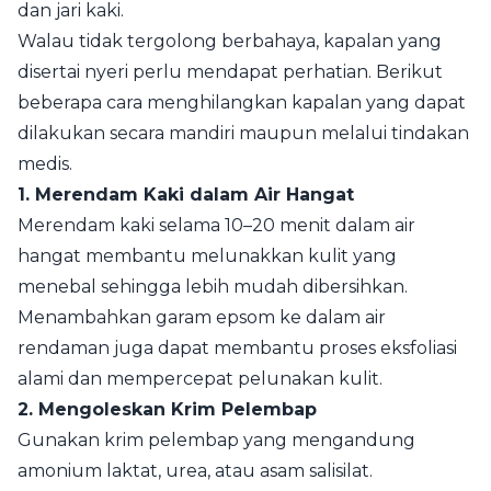
dan jari kaki.
Walau tidak tergolong berbahaya, kapalan yang
disertai nyeri perlu mendapat perhatian. Berikut
beberapa cara menghilangkan kapalan yang dapat
dilakukan secara mandiri maupun melalui tindakan
medis.
1. Merendam Kaki dalam Air Hangat
Merendam kaki selama 10–20 menit dalam air
hangat membantu melunakkan kulit yang
menebal sehingga lebih mudah dibersihkan.
Menambahkan garam epsom ke dalam air
rendaman juga dapat membantu proses eksfoliasi
alami dan mempercepat pelunakan kulit.
2. Mengoleskan Krim Pelembap
Gunakan krim pelembap yang mengandung
amonium laktat, urea, atau asam salisilat.