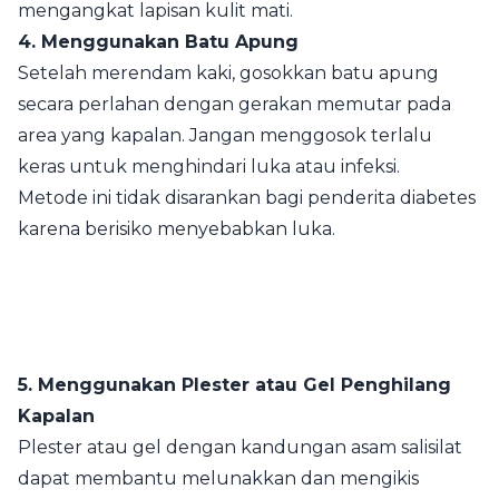
mengangkat lapisan kulit mati.
4. Menggunakan Batu Apung
Setelah merendam kaki, gosokkan batu apung
secara perlahan dengan gerakan memutar pada
area yang kapalan. Jangan menggosok terlalu
keras untuk menghindari luka atau infeksi.
Metode ini tidak disarankan bagi penderita diabetes
karena berisiko menyebabkan luka.
5. Menggunakan Plester atau Gel Penghilang
Kapalan
Plester atau gel dengan kandungan asam salisilat
dapat membantu melunakkan dan mengikis