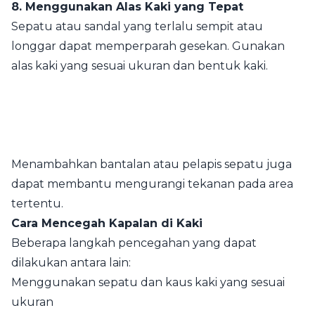
8. Menggunakan Alas Kaki yang Tepat
Sepatu atau sandal yang terlalu sempit atau
longgar dapat memperparah gesekan. Gunakan
alas kaki yang sesuai ukuran dan bentuk kaki.
Menambahkan bantalan atau pelapis sepatu juga
dapat membantu mengurangi tekanan pada area
tertentu.
Cara Mencegah Kapalan di Kaki
Beberapa langkah pencegahan yang dapat
dilakukan antara lain:
Menggunakan sepatu dan kaus kaki yang sesuai
ukuran