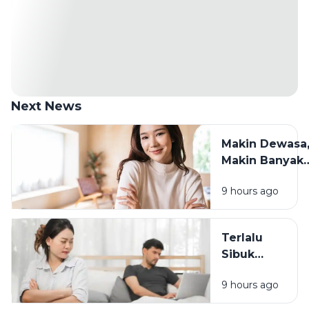
Next News
Makin Dewasa
Makin Banyak
yang Berubah:
9 hours ago
Cara Tetap
Waras
Menghadapin
Terlalu
Sibuk
Bekerja? Ini
9 hours ago
Dampaknya
pada