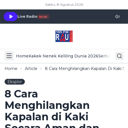
Sabtu, 8 Agustus 2026
Live Radio
LIVE
Home
Kakek Nenek Keliling Dunia 2026
Serba Serbi 
Home
Article
8 Cara Menghilangkan Kapalan Di Kaki Se
Eksplor
8 Cara
Menghilangkan
Kapalan di Kaki