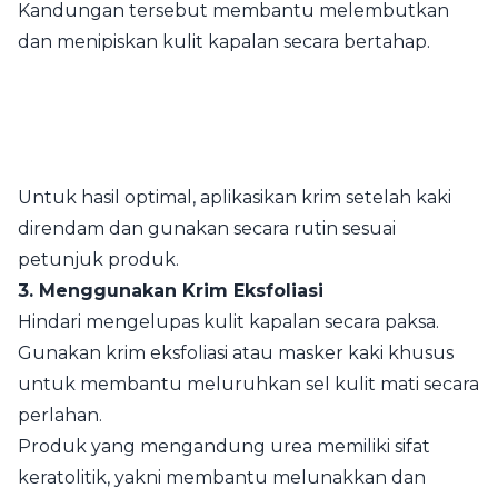
Kandungan tersebut membantu melembutkan
dan menipiskan kulit kapalan secara bertahap.
Untuk hasil optimal, aplikasikan krim setelah kaki
direndam dan gunakan secara rutin sesuai
petunjuk produk.
3. Menggunakan Krim Eksfoliasi
Hindari mengelupas kulit kapalan secara paksa.
Gunakan krim eksfoliasi atau masker kaki khusus
untuk membantu meluruhkan sel kulit mati secara
perlahan.
Produk yang mengandung urea memiliki sifat
keratolitik, yakni membantu melunakkan dan