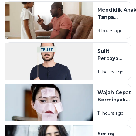
Hubungan
Mendidik Ana
dengan
Tanpa
Keluarga
Membandingk
9 hours ago
Cara Sederha
yang Sering
Terlupakan
Sulit
Percaya
Orang Lain?
11 hours ago
Pengalaman
Masa Lalu
Mungkin
Wajah Cepat
Punya Peran
Berminyak
Bukan Selalu
11 hours ago
Karena
Cuaca, Ini
Kemungkinan
Sering