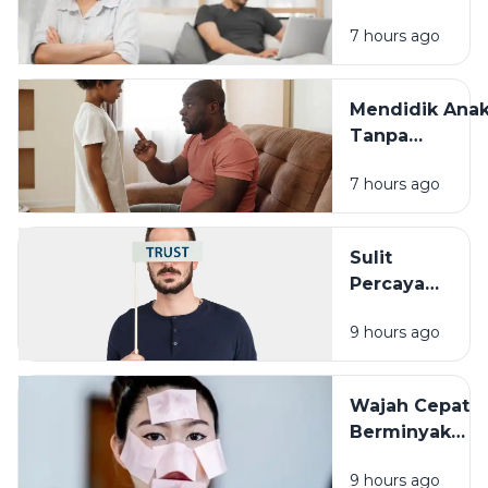
Bekerja? Ini
7 hours ago
Dampaknya
pada
Hubungan
Mendidik Ana
dengan
Tanpa
Keluarga
Membandingk
7 hours ago
Cara Sederha
yang Sering
Terlupakan
Sulit
Percaya
Orang Lain?
9 hours ago
Pengalaman
Masa Lalu
Mungkin
Wajah Cepat
Punya Peran
Berminyak
Bukan Selalu
9 hours ago
Karena