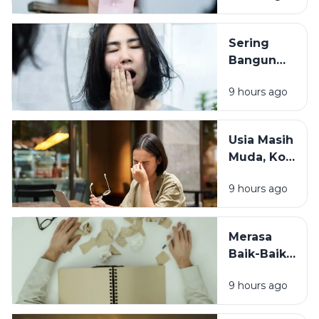
Cuaca, Ini
Kemungkinan
Sering
Penyebabnya
Bangun
dengan
9 hours ago
Wajah
Kusam?
Coba
Usia Masih
Periksa 7
Muda, Kok
Kebiasaan
Badan
Sebelum
9 hours ago
Cepat
Tidur Ini
Capek? Ini
Penyebab
Merasa
yang
Baik-Baik
Sering
Saja? 7
Terlewat
9 hours ago
Tanda
Tubuh