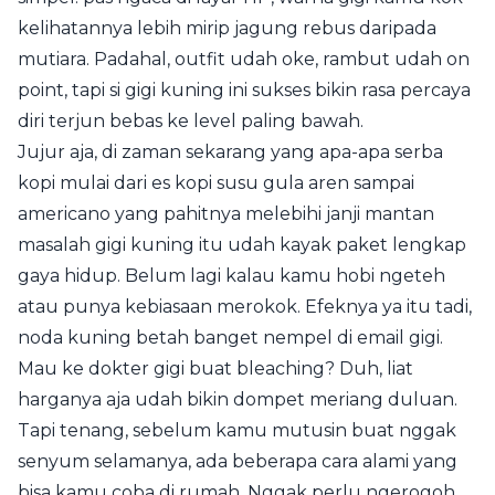
kelihatannya lebih mirip jagung rebus daripada
mutiara. Padahal, outfit udah oke, rambut udah on
point, tapi si gigi kuning ini sukses bikin rasa percaya
diri terjun bebas ke level paling bawah.
Jujur aja, di zaman sekarang yang apa-apa serba
kopi mulai dari es kopi susu gula aren sampai
americano yang pahitnya melebihi janji mantan
masalah gigi kuning itu udah kayak paket lengkap
gaya hidup. Belum lagi kalau kamu hobi ngeteh
atau punya kebiasaan merokok. Efeknya ya itu tadi,
noda kuning betah banget nempel di email gigi.
Mau ke dokter gigi buat bleaching? Duh, liat
harganya aja udah bikin dompet meriang duluan.
Tapi tenang, sebelum kamu mutusin buat nggak
senyum selamanya, ada beberapa cara alami yang
bisa kamu coba di rumah. Nggak perlu ngerogoh