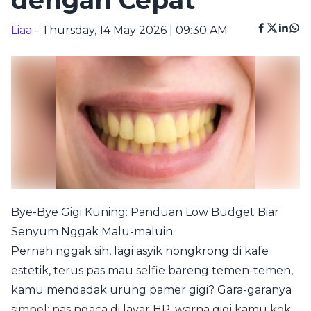
dengan Cepat
Liaa
- Thursday, 14 May 2026 | 09:30 AM
Bye-Bye Gigi Kuning: Panduan Low Budget Biar
Senyum Nggak Malu-maluin
Pernah nggak sih, lagi asyik nongkrong di kafe
estetik, terus pas mau selfie bareng temen-temen,
kamu mendadak urung pamer gigi? Gara-garanya
simpel: pas ngaca di layar HP, warna gigi kamu kok