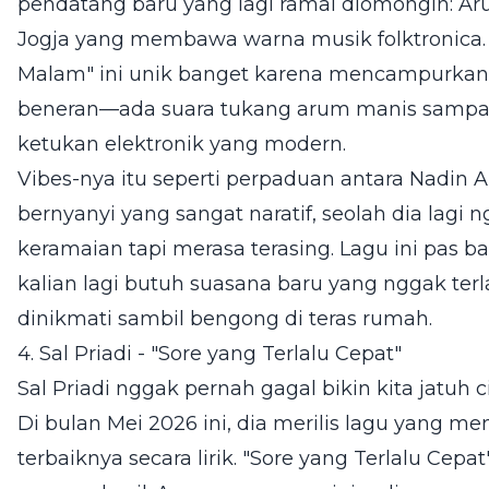
pendatang baru yang lagi ramai diomongin: Aru
Jogja yang membawa warna musik folktronica. 
Malam" ini unik banget karena mencampurkan
beneran—ada suara tukang arum manis sampa
ketukan elektronik yang modern.
Vibes-nya itu seperti perpaduan antara Nadin 
bernyanyi yang sangat naratif, seolah dia lagi n
keramaian tapi merasa terasing. Lagu ini pas b
kalian lagi butuh suasana baru yang nggak ter
dinikmati sambil bengong di teras rumah.
4. Sal Priadi - "Sore yang Terlalu Cepat"
Sal Priadi nggak pernah gagal bikin kita jatuh 
Di bulan Mei 2026 ini, dia merilis lagu yang me
terbaiknya secara lirik. "Sore yang Terlalu Cep