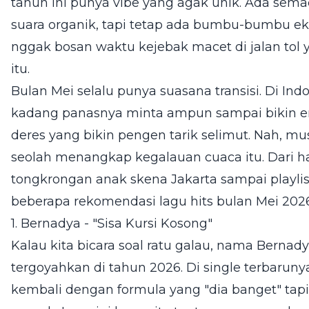
tahun ini punya vibe yang agak unik. Ada sema
suara organik, tapi tetap ada bumbu-bumbu eks
nggak bosan waktu kejebak macet di jalan tol
itu.
Bulan Mei selalu punya suasana transisi. Di I
kadang panasnya minta ampun sampai bikin emo
deres yang bikin pengen tarik selimut. Nah, musi
seolah menangkap kegalauan cuaca itu. Dari has
tongkrongan anak skena Jakarta sampai playlist 
beberapa rekomendasi lagu hits bulan Mei 2026
1. Bernadya - "Sisa Kursi Kosong"
Kalau kita bicara soal ratu galau, nama Berna
tergoyahkan di tahun 2026. Di single terbarunya
kembali dengan formula yang "dia banget" tap