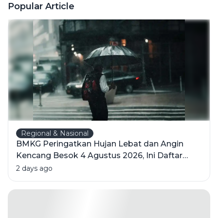
Rapuh? Ini
Popular Article
Penjelasan
Psikologi di
Baliknya
Regional & Nasional
BMKG Peringatkan Hujan Lebat dan Angin
Kencang Besok 4 Agustus 2026, Ini Daftar
Wilayahnya
2 days ago