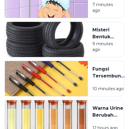
Terasa
7 minutes
ago
Ringan
Setelah
Mandi?
Misteri
Bentuk
Ban
9 minutes
ago
Kendaraan
yang
Jarang
Fungsi
Dipikirkan
Tersembunyi
Lubang Kecil
10 minutes ago
pada Tutup
Pulpen
Warna Urine
Berubah
Setelah
12 hours ago
Minum