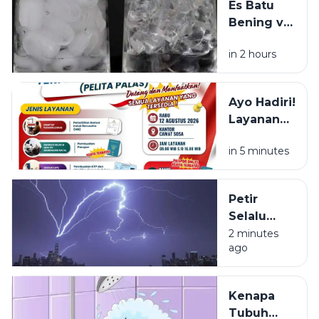
Es Batu
Bening vs
Es Batu
in 2 hours
Putih, Apa
Bedanya?
Ayo Hadiri!
Layanan
NIB, KTP,
in 5 minutes
Pajak Dan
Paspor
Sapa
Petir
Warga
Selalu
Sosa
Terlihat
2 minutes
Sekitar
ago
Lebih Dulu
daripada
Terdengar
Kenapa
Tubuh