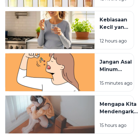
Vitamin? Ini
Penjelasannya
Kebiasaan
Kecil yang
Membuat
12 hours ago
Vitamin
Tidak
Terserap
Jangan Asal
Maksimal
Minum
Vitamin,
15 minutes ago
Waktu
Konsumsinya
Sangat
Mengapa Kita
Berpengaruh
Mendengarka
Lagu Sedih
15 hours ago
Saat Hati
Sedang