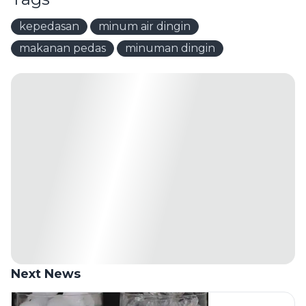
kepedasan
minum air dingin
makanan pedas
minuman dingin
Next News