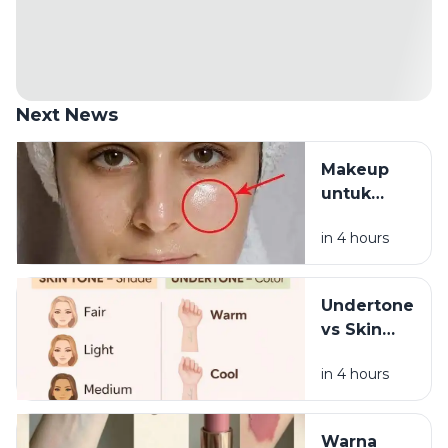
Next News
Makeup
untuk
Kulit
in 4 hours
Berminyak
agar Tidak
Mudah
Undertone
Luntur
vs Skin
Tone, Apa
in 4 hours
Bedanya?
Warna