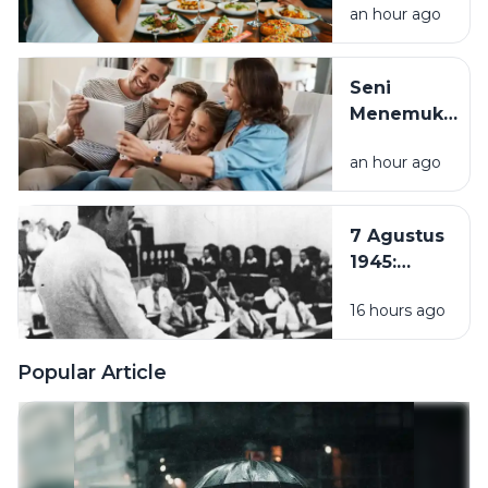
Aktivitas
an hour ago
Kesehatan, Ini
Sehari-
Dampaknya
hari
bagi Tubuh
Seni
Menemukan
Rumah di
an hour ago
Tengah
Hustle
Culture:
7 Agustus
Pentingnya
1945:
Quality
Pembentukan
Time
16 hours ago
PPKI, Langkah
Bersama
Penting
Keluarga
Menuju
Popular Article
Kemerdekaan
Indonesia