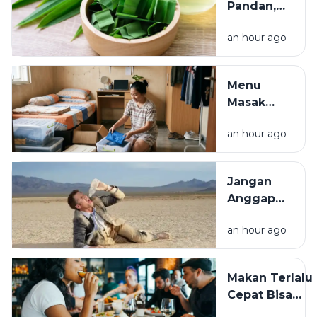
Pandan,
Tanaman
an hour ago
Aromatik
dengan
Segudang
Menu
Manfaat
Masak
untuk
Praktis ala
Masakan
an hour ago
Anak Kos,
dan
Hemat,
Kesehatan
Bergizi,
Jangan
dan
Anggap
Mudah
Sepele,
Dibuat
an hour ago
Dehidrasi
Bisa
Ganggu
Makan Terlalu
Kesehatan
Cepat Bisa
dan
Membahayaka