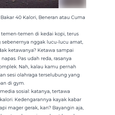
sa Bakar 40 Kalori, Beneran atau Cuma
temen-temen di kedai kopi, terus
g sebenernya nggak lucu-lucu amat,
edak ketawanya? Ketawa sampai
h napas. Pas udah reda, rasanya
 komplek. Nah, kalau kamu pernah
an sesi olahraga terselubung yang
an di gym.
 media sosial: katanya, tertawa
kalori. Kedengarannya kayak kabar
pi mager gerak, kan? Bayangin aja,