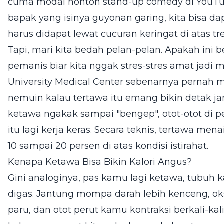
cuma modal nonton stand-up comedy di YouTu
bapak yang isinya guyonan garing, kita bisa d
harus didapat lewat cucuran keringat di atas tre
Tapi, mari kita bedah pelan-pelan. Apakah ini
pemanis biar kita nggak stres-stres amat jadi m
University Medical Center sebenarnya pernah men
nemuin kalau tertawa itu emang bikin detak ja
ketawa ngakak sampai "bengep", otot-otot di p
itu lagi kerja keras. Secara teknis, tertawa men
10 sampai 20 persen di atas kondisi istirahat.
Kenapa Ketawa Bisa Bikin Kalori Angus?
Gini analoginya, pas kamu lagi ketawa, tubuh 
digas. Jantung mompa darah lebih kenceng, ok
paru, dan otot perut kamu kontraksi berkali-kal