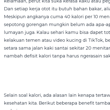
kelamaan, perut kita suka kerasa kaku atau pege
Dan setiap kerja otot itu butuh bahan bakar, alia
Meskipun angkanya cuma 40 kalori per 10 meni
sepotong gorengan mungkin belum ada apa-apa
lumayan juga. Kalau sehari kamu bisa dapet to
kelakuan temen atau video kucing di TikTok, ber
setara sama jalan kaki santai sekitar 20 meni
nambah defisit kalori tanpa harus ngerasain sak
Selain soal kalori, ada alasan lain kenapa tert
kesehatan kita. Berikut beberapa benefit ta