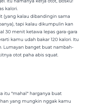
l. Itu namanya kerja otot, Bosku!
s kalori.
t (yang kalau dibandingin sama
nya), tapi kalau dikumpulin kan
tal 30 menit ketawa lepas gara-gara
arti kamu udah bakar 120 kalori. Itu
tan. Lumayan banget buat nambah-
itnya otot paha abis squat.
awa itu "mahal" harganya buat
mbahan yang mungkin nggak kamu