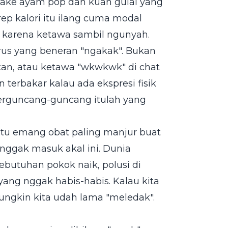
pake ayam pop dan kuah gulai yang
p kalori itu ilang cuma modal
i karena ketawa sambil ngunyah.
arus yang beneran "ngakak". Bukan
n, atau ketawa "wkwkwk" di chat
 terbakar kalau ada ekspresi fisik
terguncang-guncang itulah yang
 itu emang obat paling manjur buat
nggak masuk akal ini. Dunia
ebutuhan pokok naik, polusi di
ang nggak habis-habis. Kalau kita
mungkin kita udah lama "meledak".