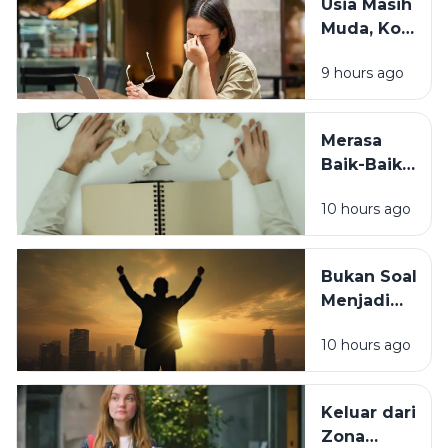
Usia Masih
Periksa 7
Muda, Kok
Kebiasaan
Badan
Sebelum
9 hours ago
Cepat
Tidur Ini
Capek? Ini
Penyebab
Merasa
yang
Baik-Baik
Sering
Saja? 7
Terlewat
10 hours ago
Tanda
Tubuh
Sebenarnya
Bukan Soal
Sedang
Menjadi
Minta
Orang Lain,
Tolong
10 hours ago
Ini Cara
Berubah
Tanpa
Keluar dari
Kehilangan
Zona
Diri Sendiri