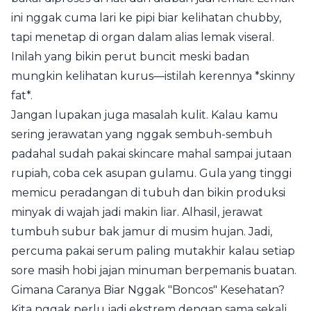
ini nggak cuma lari ke pipi biar kelihatan chubby,
tapi menetap di organ dalam alias lemak viseral.
Inilah yang bikin perut buncit meski badan
mungkin kelihatan kurus—istilah kerennya *skinny
fat*.
Jangan lupakan juga masalah kulit. Kalau kamu
sering jerawatan yang nggak sembuh-sembuh
padahal sudah pakai skincare mahal sampai jutaan
rupiah, coba cek asupan gulamu. Gula yang tinggi
memicu peradangan di tubuh dan bikin produksi
minyak di wajah jadi makin liar. Alhasil, jerawat
tumbuh subur bak jamur di musim hujan. Jadi,
percuma pakai serum paling mutakhir kalau setiap
sore masih hobi jajan minuman berpemanis buatan.
Gimana Caranya Biar Nggak "Boncos" Kesehatan?
Kita nggak perlu jadi ekstrem dengan sama sekali