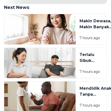
Next News
Makin Dewasa
Makin Banyak
yang Berubah:
7 hours ago
Cara Tetap
Waras
Menghadapin
Terlalu
Sibuk
Bekerja? Ini
7 hours ago
Dampaknya
pada
Hubungan
Mendidik Ana
dengan
Tanpa
Keluarga
Membandingk
7 hours ago
Cara Sederha