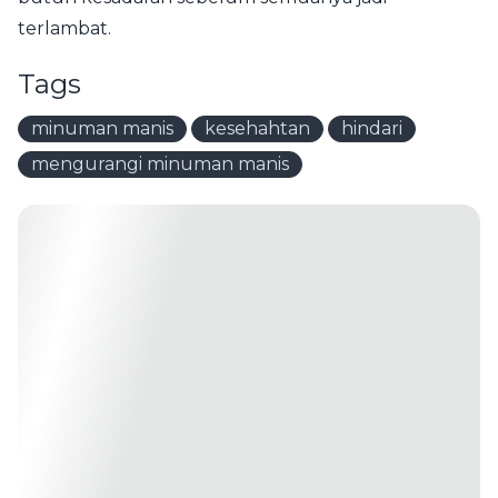
terlambat.
Tags
minuman manis
kesehahtan
hindari
mengurangi minuman manis