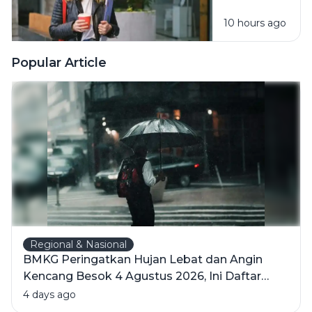
Nyaman
10 hours ago
Tanpa Harus
Memaksakan
Diri
Popular Article
Regional & Nasional
BMKG Peringatkan Hujan Lebat dan Angin
Kencang Besok 4 Agustus 2026, Ini Daftar
Wilayahnya
4 days ago