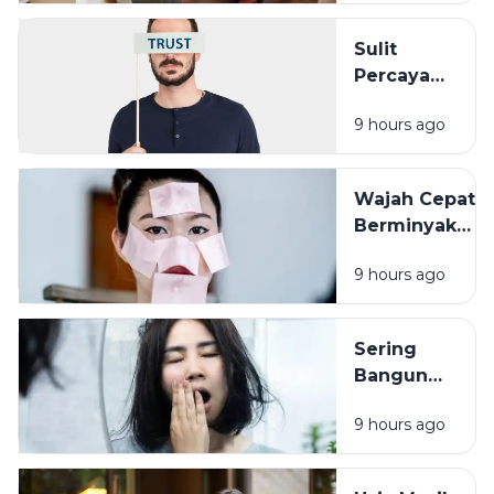
yang Sering
Terlupakan
Sulit
Percaya
Orang Lain?
9 hours ago
Pengalaman
Masa Lalu
Mungkin
Wajah Cepat
Punya Peran
Berminyak
Bukan Selalu
9 hours ago
Karena
Cuaca, Ini
Kemungkinan
Sering
Penyebabnya
Bangun
dengan
9 hours ago
Wajah
Kusam?
Coba