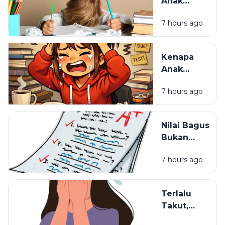
Anak
Paling
Malas,
Melelahkan
7 hours ago
Mungkin
Cara
Belajarnya
Kenapa
yang
Anak
Selama Ini
Pintar Bisa
Salah
7 hours ago
Kehilangan
Semangat
Belajar?
Nilai Bagus
Bukan
Segalanya:
7 hours ago
Hal yang
Sering
Dilupakan
Terlalu
dalam
Takut,
Pendidikan
Terlalu