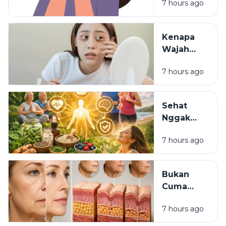
7 hours ago
Waspada:
Mungkinkah
Itu Sisa
Kenapa
Luka Masa
Wajah
Lalu?
Terlihat
7 hours ago
Lelah
Meski
Sudah
Sehat
Pakai
Nggak
Skincare
Harus
Mahal?
7 hours ago
Mahal:
Kebiasaan
Sederhana
Bukan
yang Bisa
Cuma
Dimulai
Skincare:
Hari Ini
7 hours ago
7
Kebiasaan