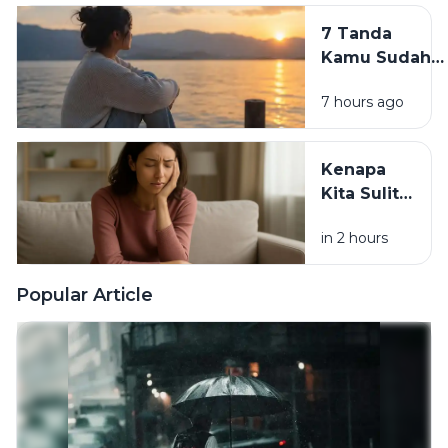
yang
7 Tanda
Diam-
Kamu Sudah
Diam Bikin
Siap
Wajah
7 hours ago
Meninggalkan
Cepat Tua
Versi Lama
Dirimu
Kenapa
Kita Sulit
Berubah
in 2 hours
Padahal
Tahu
Kebiasaan
Popular Article
Itu
Merugikan?