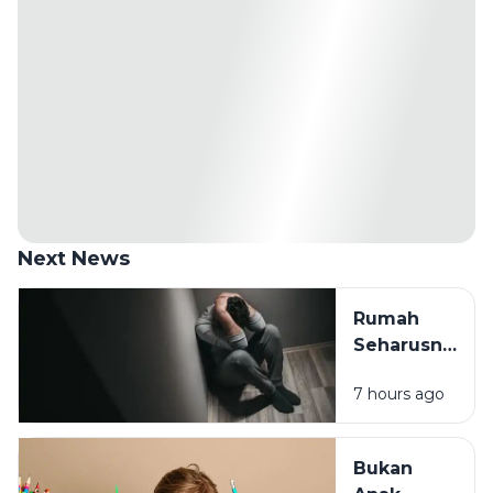
Next News
Rumah
Seharusnya
Jadi
7 hours ago
Tempat
Pulang,
Bukan
Bukan
Tempat