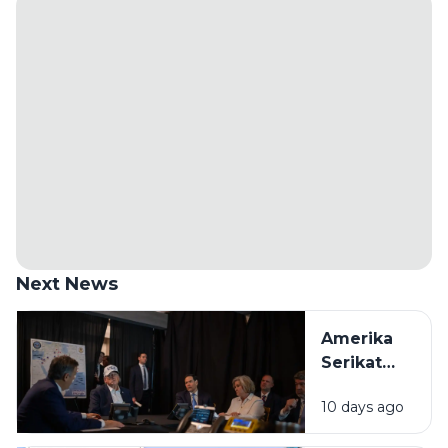
Next News
Amerika
Serikat
Sempat
10 days ago
Menunda
Serangan