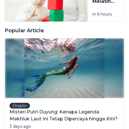
Melatih
Bersih dan
Fokus
Halus
in 6 hours
Anak
Sesuai
Usia, dari
Popular Article
Balita
hingga
Usia
Sekolah
Eksplor
Misteri Putri Duyung: Kenapa Legenda
Makhluk Laut Ini Tetap Dipercaya hingga Kini?
3 days ago