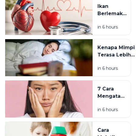
Ini Fakta
Ikan
soal
Berlemak
Kafein dan
untuk
ASI
in 6 hours
Kesehatan
Jantung: Ini
Manfaat dan
Kenapa Mimpi
Cara
Terasa Lebih
Mengolahnya
Aneh Setelah
in 6 hours
Tidur Lagi di
Pagi Hari? Ini
Penjelasannya
7 Cara
Mengatasi
Pori-Pori
in 6 hours
Tersumbat
agar Kulit
Wajah
Cara
Lebih