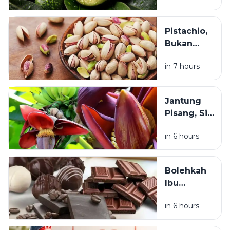
Pilihan
Orang? Ini
Alasan di Balik
Pistachio,
Popularitasny
Bukan
Sekadar
in 7 hours
Camilan
Mahal: Ini
Manfaatnya
Jantung
untuk
Pisang, Si
Jantung,
Bahan
Mata, dan
in 6 hours
Makanan
Pencernaan
Tradisional
yang Kaya
Bolehkah
Manfaat
Ibu
untuk
Menyusui
Kesehatan
in 6 hours
Makan
Cokelat?