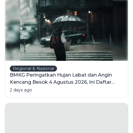
Keras:
Panduan
Memilih
Obat
dengan
Aman
Regional & Nasional
BMKG Peringatkan Hujan Lebat dan Angin
Kencang Besok 4 Agustus 2026, Ini Daftar
Wilayahnya
2 days ago