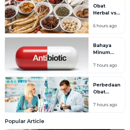
Obat Resep
Obat
Tidak Boleh
Herbal vs
Dipinjamkan?
Obat
Meta
6 hours ago
Medis:
Deskripsi
Perbedaan,
Manfaat,
Bahaya
dan Kapan
Minum
Sebaiknya
Antibiotik
Digunakan
7 hours ago
Sembarangan:
Penyebab
Resistensi
Perbedaan
Antibiotik
Obat
yang Wajib
Bebas,
Diketahui
7 hours ago
Obat
Bebas
Terbatas,
Popular Article
dan Obat