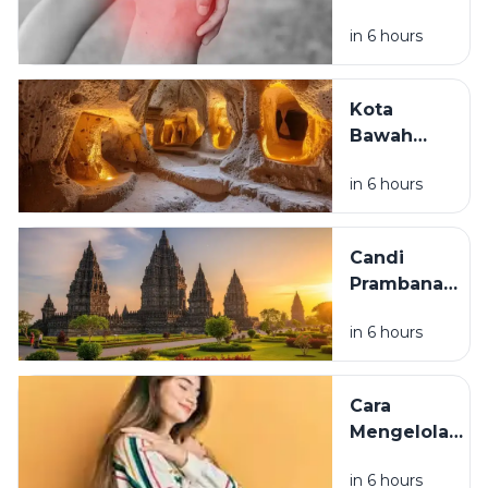
Sepele
in 6 hours
yang Bisa
Merusak
Lutut di
Kota
Usia Muda
Bawah
Tanah
in 6 hours
Derinkuyu
di Turki:
Sejarah,
Candi
Keunikan,
Prambanan:
dan Fakta
Sejarah,
Menariknya
in 6 hours
Legenda
Roro
Jonggrang,
Cara
dan
Mengelola
Keindahan
Emosi agar
Candi
in 6 hours
Tetap