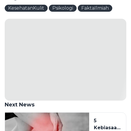
KesehatanKulit
Psikologi
FaktaIlmiah
Next News
5
Kebiasaan