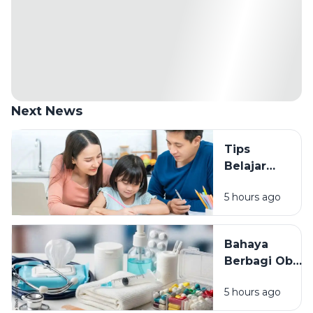
Next News
Tips
Belajar
Efektif
5 hours ago
agar Nilai
Meningkat:
Strategi
Bahaya
Belajar
Berbagi Obat
Cerdas
dengan
Tanpa
5 hours ago
Orang Lain:
Begadang
Mengapa