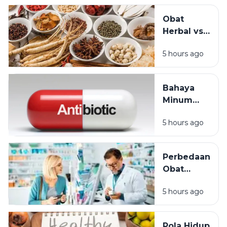
Obat Resep
Obat
Tidak Boleh
Herbal vs
Dipinjamkan?
Obat
Meta
5 hours ago
Medis:
Deskripsi
Perbedaan,
Manfaat,
Bahaya
dan Kapan
Minum
Sebaiknya
Antibiotik
Digunakan
5 hours ago
Sembarangan:
Penyebab
Resistensi
Perbedaan
Antibiotik
Obat
yang Wajib
Bebas,
Diketahui
5 hours ago
Obat
Bebas
Terbatas,
Pola Hidup