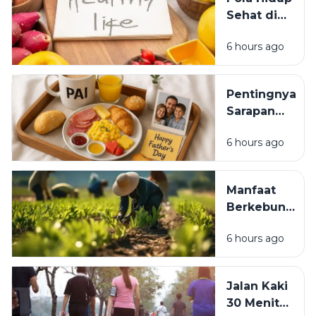
dan Obat
Sehat di
Keras:
Tengah
Panduan
6 hours ago
Kesibukan:
Memilih
Tips
Obat
Menjaga
dengan
Pentingnya
Kesehatan
Aman
Sarapan
Meski
Sehat di Pagi
Jadwal
6 hours ago
Hari: Manfaat
Padat
untuk Energi,
Konsentrasi,
Manfaat
dan
Berkebun
Produktivitas
bagi
6 hours ago
Kesehatan:
Healing
Murah yang
Jalan Kaki
Menenangkan
30 Menit
Pikiran dan