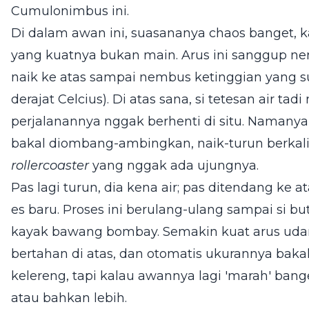
Cumulonimbus ini.
Di dalam awan ini, suasananya chaos banget, k
yang kuatnya bukan main. Arus ini sanggup nen
naik ke atas sampai nembus ketinggian yang su
derajat Celcius). Di atas sana, si tetesan air tad
perjalanannya nggak berhenti di situ. Namanya j
bakal diombang-ambingkan, naik-turun berkali-
rollercoaster
yang nggak ada ujungnya.
Pas lagi turun, dia kena air; pas ditendang ke a
es baru. Proses ini berulang-ulang sampai si but
kayak bawang bombay. Semakin kuat arus udara
bertahan di atas, dan otomatis ukurannya bak
kelereng, tapi kalau awannya lagi 'marah' bang
atau bahkan lebih.