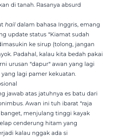
akan di tanah. Rasanya absurd
ut
hail
dalam bahasa Inggris, emang
ung update status "Kiamat sudah
imasukin ke sirup (tolong, jangan
nyok. Padahal, kalau kita bedah pakai
murni urusan "dapur" awan yang lagi
a yang lagi pamer kekuatan.
sional
g jawab atas jatuhnya es batu dari
imbus. Awan ini tuh ibarat "raja
 banget, menjulang tinggi kayak
elap cenderung hitam yang
erjadi kalau nggak ada si