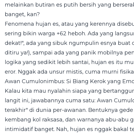
melainkan butiran es putih bersih yang berser
banget, kan?
Fenomena hujan es, atau yang kerennya diseb
sering bikin warga +62 heboh. Ada yang langs
dekat!", ada yang sibuk ngumpulin esnya buat d
ditiru ya!), sampai ada yang panik mobilnya pe
logika yang sedikit lebih santai, hujan es itu 
eror. Nggak ada unsur mistis, cuma murni fisik
Awan Cumulonimbus: Si Biang Kerok yang Emo
Kalau kita mau nyalahin siapa yang bertanggun
langit ini, jawabannya cuma satu: Awan Cumulon
terakhir" di dunia per-awanan. Bentuknya gede
kembang kol raksasa, dan warnanya abu-abu g
intimidatif banget. Nah, hujan es nggak bakal t