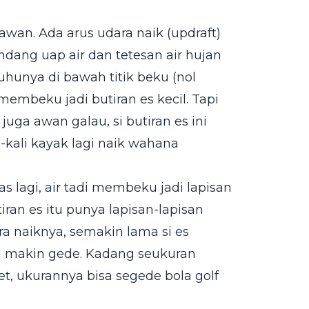
awan. Ada arus udara naik (updraft)
dang uap air dan tetesan air hujan
hunya di bawah titik beku (nol
i membeku jadi butiran es kecil. Tapi
uga awan galau, si butiran es ini
kali kayak lagi naik wahana
tas lagi, air tadi membeku jadi lapisan
iran es itu punya lapisan-lapisan
 naiknya, semakin lama si es
al makin gede. Kadang seukuran
et, ukurannya bisa segede bola golf