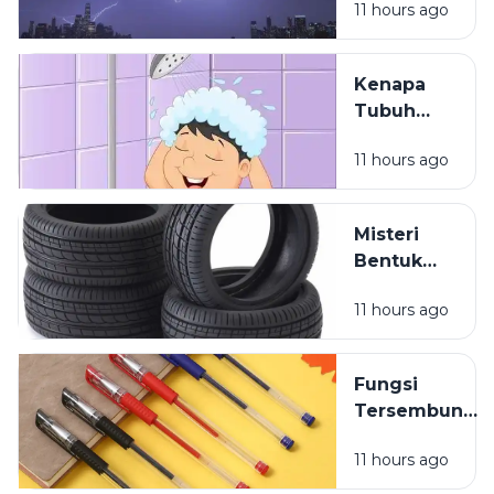
11 hours ago
Lebih Dulu
daripada
Terdengar
Kenapa
Tubuh
Terasa
11 hours ago
Ringan
Setelah
Mandi?
Misteri
Bentuk
Ban
11 hours ago
Kendaraan
yang
Jarang
Fungsi
Dipikirkan
Tersembunyi
Lubang Kecil
11 hours ago
pada Tutup
Pulpen