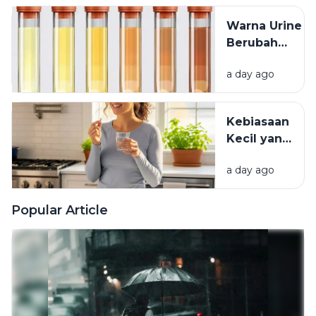
Warna Urine
Berubah
Setelah
a day ago
Minum
Vitamin? Ini
Penjelasannya
Kebiasaan
Kecil yang
Membuat
a day ago
Vitamin
Tidak
Terserap
Popular Article
Maksimal