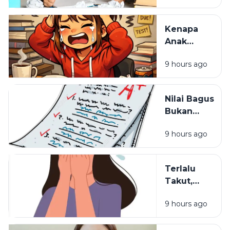
Cara
Belajarnya
Kenapa
yang
Anak
Selama Ini
Pintar Bisa
Salah
9 hours ago
Kehilangan
Semangat
Belajar?
Nilai Bagus
Bukan
Segalanya:
9 hours ago
Hal yang
Sering
Dilupakan
Terlalu
dalam
Takut,
Pendidikan
Terlalu
9 hours ago
Waspada:
Mungkinkah