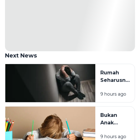
Next News
Rumah
Seharusnya
Jadi
9 hours ago
Tempat
Pulang,
Bukan
Bukan
Tempat
Anak
Paling
Malas,
Melelahkan
9 hours ago
Mungkin