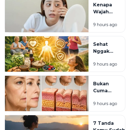
Itu Sisa
Kenapa
Luka Masa
Wajah
Lalu?
Terlihat
9 hours ago
Lelah
Meski
Sudah
Sehat
Pakai
Nggak
Skincare
Harus
Mahal?
9 hours ago
Mahal:
Kebiasaan
Sederhana
Bukan
yang Bisa
Cuma
Dimulai
Skincare:
Hari Ini
9 hours ago
7
Kebiasaan
yang
7 Tanda
Diam-