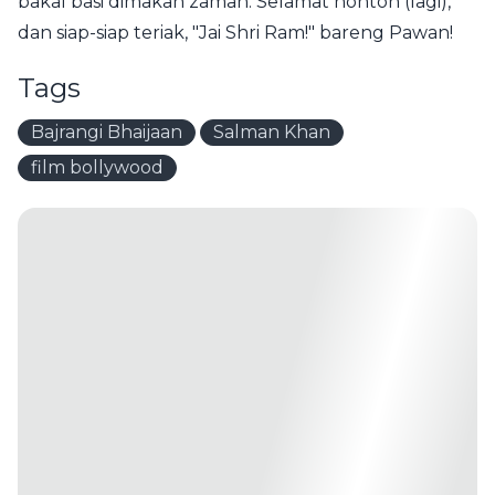
bakal basi dimakan zaman. Selamat nonton (lagi),
dan siap-siap teriak, "Jai Shri Ram!" bareng Pawan!
Tags
Bajrangi Bhaijaan
Salman Khan
film bollywood