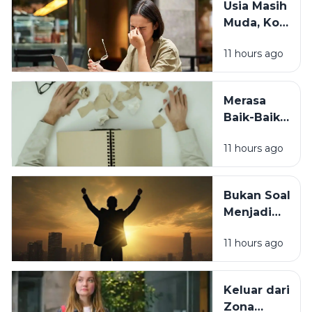
Usia Masih
Periksa 7
Muda, Kok
Kebiasaan
Badan
Sebelum
11 hours ago
Cepat
Tidur Ini
Capek? Ini
Penyebab
Merasa
yang
Baik-Baik
Sering
Saja? 7
Terlewat
11 hours ago
Tanda
Tubuh
Sebenarnya
Bukan Soal
Sedang
Menjadi
Minta
Orang Lain,
Tolong
11 hours ago
Ini Cara
Berubah
Tanpa
Keluar dari
Kehilangan
Zona