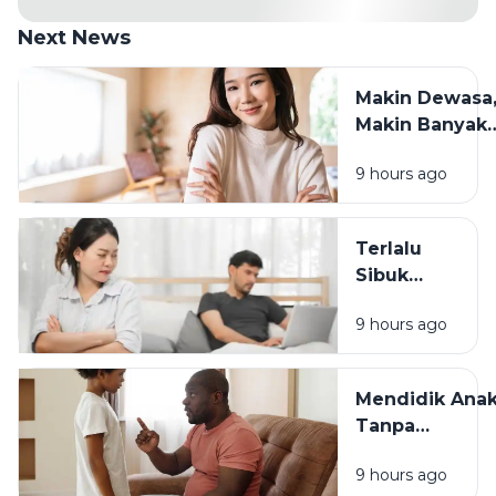
Next News
Makin Dewasa
Makin Banyak
yang Berubah:
9 hours ago
Cara Tetap
Waras
Menghadapin
Terlalu
Sibuk
Bekerja? Ini
9 hours ago
Dampaknya
pada
Hubungan
Mendidik Ana
dengan
Tanpa
Keluarga
Membandingk
9 hours ago
Cara Sederha