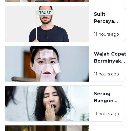
yang Sering
Terlupakan
Sulit
Percaya
Orang Lain?
11 hours ago
Pengalaman
Masa Lalu
Mungkin
Wajah Cepat
Punya Peran
Berminyak
Bukan Selalu
11 hours ago
Karena
Cuaca, Ini
Kemungkinan
Sering
Penyebabnya
Bangun
dengan
11 hours ago
Wajah
Kusam?
Coba