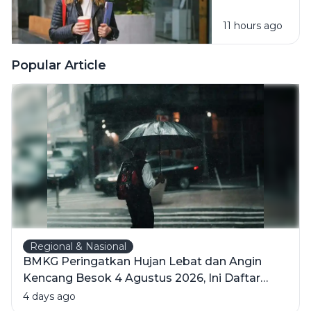
Diri Sendiri
Nyaman
11 hours ago
Tanpa Harus
Memaksakan
Diri
Popular Article
Regional & Nasional
BMKG Peringatkan Hujan Lebat dan Angin
Kencang Besok 4 Agustus 2026, Ini Daftar
Wilayahnya
4 days ago