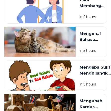
Membangun
Rasa
in 5 hours
Percaya Diri
Secara
Perlahan
Mengenal
Bahasa
Tubuh
in 5 hours
Kucing
dan
Artinya
Mengapa Sulit
Menghilangka
Kebiasaan
in 5 hours
Buruk?
Mengubah
Kardus