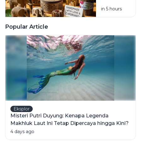
Bekas
in 5 hours
Menjadi
Kerajinan
yang
Popular Article
Bernilai
Eksplor
Misteri Putri Duyung: Kenapa Legenda
Makhluk Laut Ini Tetap Dipercaya hingga Kini?
4 days ago