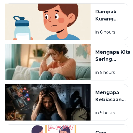
Kehidupan
Dampak
Sehari-
Kurang
hari
Minum Air
in 6 hours
bagi
Kesehatan
Tubuh
Mengapa Kita
Sering
Overthinking?
in 5 hours
Ini Penjelasan
dari Sisi
Psikologi
Mengapa
Kebiasaan
Kecil Bisa
in 5 hours
Memengaruhi
Kondisi
Mental?
Cara