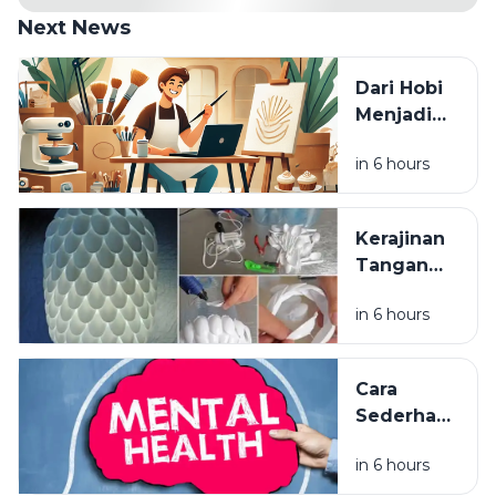
Next News
Dari Hobi
Menjadi
Cuan: Cara
in 6 hours
Mengubah
Keterampilan
Menjadi
Kerajinan
Usaha
Tangan
Unik yang
in 6 hours
Bisa
Menjadi
Ide Jualan
Cara
Sederhana
Mengelola
in 6 hours
Stres
dalam