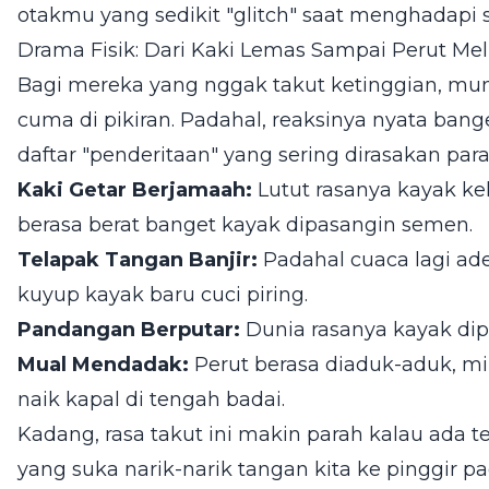
otakmu yang sedikit "glitch" saat menghadapi s
Drama Fisik: Dari Kaki Lemas Sampai Perut Meli
Bagi mereka yang nggak takut ketinggian, mung
cuma di pikiran. Padahal, reaksinya nyata bang
daftar "penderitaan" yang sering dirasakan para p
Kaki Getar Berjamaah:
Lutut rasanya kayak keh
berasa berat banget kayak dipasangin semen.
Telapak Tangan Banjir:
Padahal cuaca lagi ade
kuyup kayak baru cuci piring.
Pandangan Berputar:
Dunia rasanya kayak dipu
Mual Mendadak:
Perut berasa diaduk-aduk, mi
naik kapal di tengah badai.
Kadang, rasa takut ini makin parah kalau ada t
yang suka narik-narik tangan kita ke pinggir 