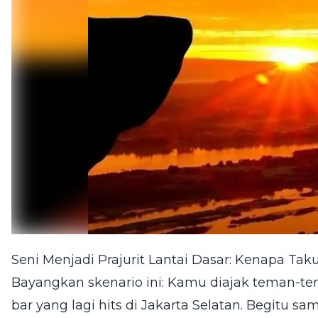
Seni Menjadi Prajurit Lantai Dasar: Kenapa Tak
Bayangkan skenario ini: Kamu diajak teman-te
bar yang lagi hits di Jakarta Selatan. Begitu 