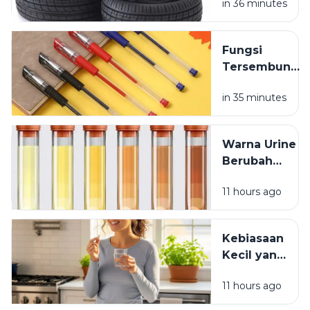
in 36 minutes
Kendaraan
yang
Jarang
Fungsi
Dipikirkan
Tersembunyi
Lubang Kecil
in 35 minutes
pada Tutup
Pulpen
Warna Urine
Berubah
Setelah
11 hours ago
Minum
Vitamin? Ini
Penjelasannya
Kebiasaan
Kecil yang
Membuat
11 hours ago
Vitamin
Tidak