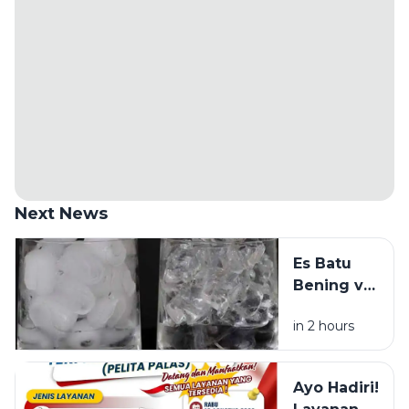
Next News
Es Batu
Bening vs
Es Batu
in 2 hours
Putih, Apa
Bedanya?
Ayo Hadiri!