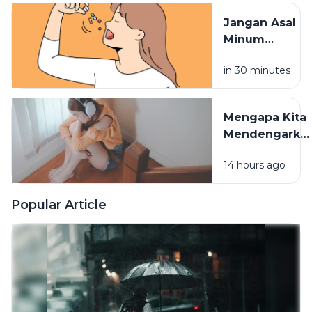
Terserap
Jangan Asal
Maksimal
Minum
Vitamin,
in 30 minutes
Waktu
Konsumsinya
Sangat
Mengapa Kita
Berpengaruh
Mendengarka
Lagu Sedih
14 hours ago
Saat Hati
Sedang
Rapuh? Ini
Popular Article
Penjelasan
Psikologi di
Baliknya