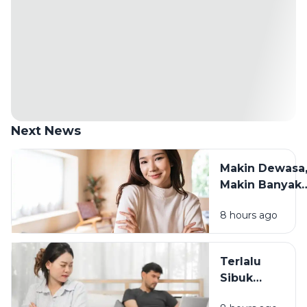
Next News
Makin Dewasa
Makin Banyak
yang Berubah:
8 hours ago
Cara Tetap
Waras
Menghadapin
Terlalu
Sibuk
Bekerja? Ini