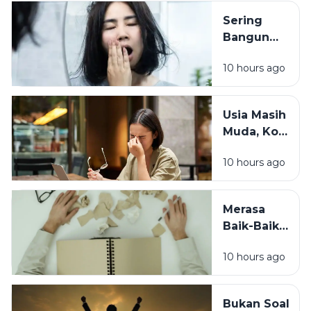
Kemungkinan
Sering
Penyebabnya
Bangun
dengan
10 hours ago
Wajah
Kusam?
Coba
Usia Masih
Periksa 7
Muda, Kok
Kebiasaan
Badan
Sebelum
10 hours ago
Cepat
Tidur Ini
Capek? Ini
Penyebab
Merasa
yang
Baik-Baik
Sering
Saja? 7
Terlewat
10 hours ago
Tanda
Tubuh
Sebenarnya
Bukan Soal
Sedang