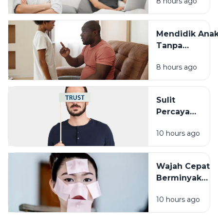
8 hours ago
Dampaknya
pada
Hubungan
Mendidik Ana
dengan
Tanpa
Keluarga
Membandingk
8 hours ago
Cara Sederha
yang Sering
Terlupakan
Sulit
Percaya
Orang Lain?
10 hours ago
Pengalaman
Masa Lalu
Mungkin
Wajah Cepat
Punya Peran
Berminyak
Bukan Selalu
10 hours ago
Karena
Cuaca, Ini