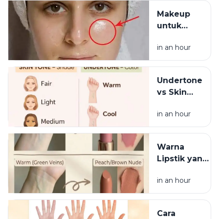
Target
Makeup
Beroperasi
untuk
2028
Kulit
in an hour
Berminyak
agar Tidak
Mudah
Undertone
Luntur
vs Skin
Tone, Apa
in an hour
Bedanya?
Warna
Lipstik yang
Cocok
in an hour
Berdasarkan
Undertone
Cara