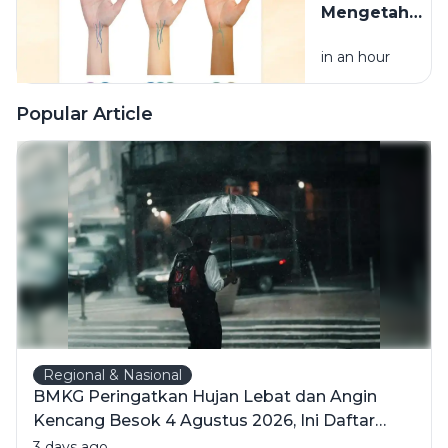
Mengetahui
Undertone
in an hour
Kulit
dengan
Mudah
Popular Article
Regional & Nasional
BMKG Peringatkan Hujan Lebat dan Angin
Kencang Besok 4 Agustus 2026, Ini Daftar
Wilayahnya
3 days ago