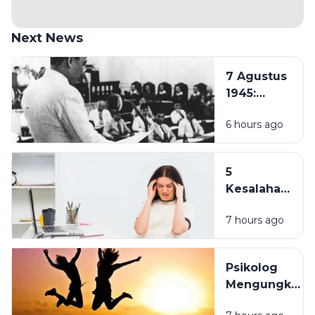
Next News
7 Agustus
1945:
Pembentukan
6 hours ago
PPKI, Langkah
Penting
Menuju
5
Kemerdekaan
Kesalahan
Indonesia
Sehari-
7 hours ago
hari yang
Membuat
Anda
Psikolog
Mudah
Mengungkap
Stres
7 Cara
Tanpa