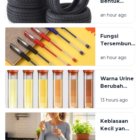
Bentuk
Ban
an hour ago
Kendaraan
yang
Jarang
Fungsi
Dipikirkan
Tersembunyi
Lubang Kecil
an hour ago
pada Tutup
Pulpen
Warna Urine
Berubah
Setelah
13 hours ago
Minum
Vitamin? Ini
Penjelasannya
Kebiasaan
Kecil yang
Membuat