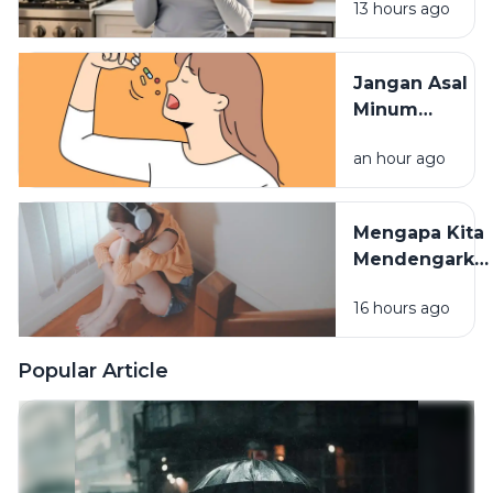
13 hours ago
Vitamin
Tidak
Terserap
Jangan Asal
Maksimal
Minum
Vitamin,
an hour ago
Waktu
Konsumsinya
Sangat
Mengapa Kita
Berpengaruh
Mendengarka
Lagu Sedih
16 hours ago
Saat Hati
Sedang
Rapuh? Ini
Popular Article
Penjelasan
Psikologi di
Baliknya