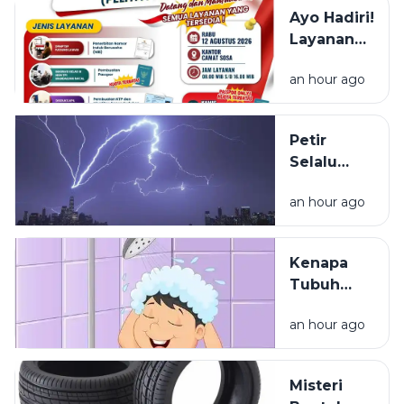
Ayo Hadiri!
Layanan
NIB, KTP,
an hour ago
Pajak Dan
Paspor
Sapa
Petir
Warga
Selalu
Sosa
Terlihat
Sekitar
an hour ago
Lebih Dulu
daripada
Terdengar
Kenapa
Tubuh
Terasa
an hour ago
Ringan
Setelah
Mandi?
Misteri