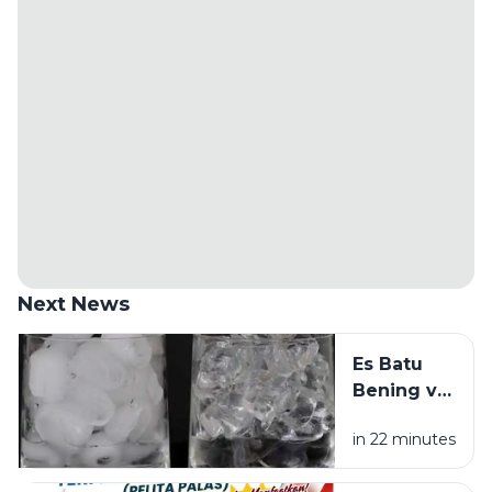
Next News
Es Batu
Bening vs
Es Batu
in 22 minutes
Putih, Apa
Bedanya?